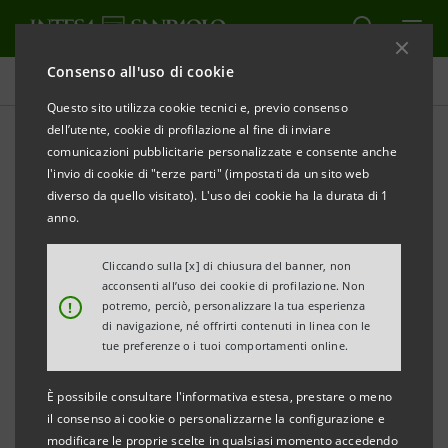
Consenso all'uso di cookie
Comunicati stampa
Questo sito utilizza cookie tecnici e, previo consenso
dell’utente, cookie di profilazione al fine di inviare
STAMPA
AGGIORNA
comunicazioni pubblicitarie personalizzate e consente anche
CASSA DI RISPARMIO DEL VENETO: ENTRO MARZO
l'invio di cookie di "terze parti" (impostati da un sito web
SARANNO OLTRE 20 LE FILIALI APERTE FINO ALLE 20
diverso da quello visitato). L'uso dei cookie ha la durata di 1
E ANCHE IL SABATO
anno.
In alcune piazze le filiali osserveranno l’orario
Cliccando sulla [x] di chiusura del banner, non
acconsenti all’uso dei cookie di profilazione. Non
continuato 8-20
!
potremo, perciò, personalizzare la tua esperienza
di navigazione, né offrirti contenuti in linea con le
tue preferenze o i tuoi comportamenti online.
Massimo Tussardi, direttore generale: “L’orario
È possibile consultare l'informativa estesa, prestare o meno
esteso adottato da alcune filiali nel corso del mese
il consenso ai cookie o personalizzarne la configurazione e
di gennaio ha riscosso grande entusiasmo e
modificare le proprie scelte in qualsiasi momento accedendo