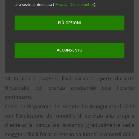
curiosità da parte della clientela. I numero delle
alla sezione dedicata (
Privacy
-
Cookie policy
).
filiali aumenterà progressivamente nei prossimi
mesi”
PIÙ OPZIONI
Padova, 25 febbraio 2013
. Da oggi fino alla fine di
marzo saranno circa una ventina le filiali della Cassa
ACCONSENTO
di Risparmio del Veneto che adotteranno l’orario
esteso fino alle ore 20 e il sabato mattina dalle 8 alle
14. In alcune piazze le filiali saranno aperte durante
l’intervallo del pranzo adottando così l’orario
continuato.
Cassa di Risparmio del Veneto ha inaugurato il 2013
con l’evoluzione del modello di servizio alla propria
clientela: la banca sta avviando gradualmente nelle
maggiori filiali l’orario esteso da lunedì a venerdì dalle