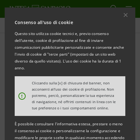
Consenso all'uso di cookie
Comunicati stampa
Questo sito utilizza cookie tecnici e, previo consenso
dell’utente, cookie di profilazione al fine di inviare
STAMPA
AGGIORNA
comunicazioni pubblicitarie personalizzate e consente anche
CASSE DI RISPARMIO DELL’UMBRIA: INAUGURATA
l'invio di cookie di "terze parti" (impostati da un sito web
LA FILIALE DI CORSO TACITO A TERNI
diverso da quello visitato). L'uso dei cookie ha la durata di 1
anno.
• Consulenza, accoglienza e servizi innovativi per
la clientela
Cliccando sulla [x] di chiusura del banner, non
acconsenti all’uso dei cookie di profilazione. Non
!
potremo, perciò, personalizzare la tua esperienza
• Ampi locali rinnovati, su due piani
di navigazione, né offrirti contenuti in linea con le
tue preferenze o i tuoi comportamenti online.
• Servizi alla clientela fino alle ore 20 ed anche il
sabato mattina
È possibile consultare l'informativa estesa, prestare o meno
il consenso ai cookie o personalizzarne la configurazione e
modificare le proprie scelte in qualsiasi momento accedendo