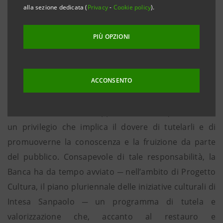
alla sezione dedicata (
Privacy
-
Cookie policy
).
secenteschi e sei dipinti che riportano legami
culturali e figurativi con la committenza sabauda
PIÙ OPZIONI
e la Reggia
ACCONSENTO
Intesa Sanpaolo dispone di un ricco e variegato
patrimonio artistico, eredità dei numerosi istituti di
credito confluiti nel Gruppo. Possedere questi beni è
un privilegio che implica il dovere di tutelarli e di
promuoverne la conoscenza e la fruizione da parte
del pubblico. Consapevole di tale responsabilità, la
Banca ha da tempo avviato ─ nell’ambito di Progetto
Cultura, il piano pluriennale delle iniziative culturali di
Intesa Sanpaolo ─ un programma di tutela e
valorizzazione che, accanto al restauro e