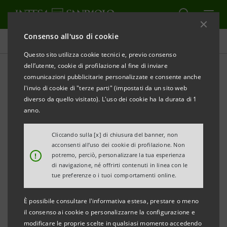
Consenso all'uso di cookie
Comunicati stampa
Questo sito utilizza cookie tecnici e, previo consenso
dell’utente, cookie di profilazione al fine di inviare
STAMPA
AGGIORNA
comunicazioni pubblicitarie personalizzate e consente anche
l'invio di cookie di "terze parti" (impostati da un sito web
diverso da quello visitato). L'uso dei cookie ha la durata di 1
Intesa Sanpaolo e Venaria Reale insieme per l’arte
anno.
Cliccando sulla [x] di chiusura del banner, non
Il patrimonio artistico di Intesa Sanpaolo nel
acconsenti all’uso dei cookie di profilazione. Non
!
potremo, perciò, personalizzare la tua esperienza
segno della tutela, conservazione e valorizzazione.
di navigazione, né offrirti contenuti in linea con le
tue preferenze o i tuoi comportamenti online.
A Venaria alcune importanti opere della collezione
della Banca.
È possibile consultare l'informativa estesa, prestare o meno
Insieme al ciclo pittorico dell’Oratorio della
il consenso ai cookie o personalizzarne la configurazione e
modificare le proprie scelte in qualsiasi momento accedendo
Compagnia di San Paolo, un ciclo di arazzi