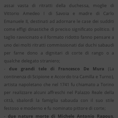
assai vasta di ritratti della duchessa, moglie di
Vittorio Amedeo I di Savoia e madre di Carlo
Emanuele II, destinati ad adornare le case dei sudditi
come effigi dinastiche di preciso significato politico. Il
taglio ravvicinato e il formato ridotto fanno pensare a
uno dei molti ritratti commissionati dai duchi sabaudi
per farne dono a dignitari di corte di rango o a
qualche delegato straniero;
-
due grandi tele di Francesco De Mura
(La
continenza di Scipione e Accordo tra Camilla e Turno),
artista napoletano che nel 1741 fu chiamato a Torino
per realizzare alcuni affreschi nel Palazzo Reale della
città, sbalordì la famiglia sabauda con il suo stile
festoso e moderno e fu nominato pittore di corte;
-
due nature morte di Michele Antonio Rapous
,