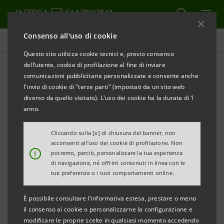
Consenso all'uso di cookie
Comunicati stampa
Questo sito utilizza cookie tecnici e, previo consenso
dell’utente, cookie di profilazione al fine di inviare
STAMPA
AGGIORNA
comunicazioni pubblicitarie personalizzate e consente anche
l'invio di cookie di "terze parti" (impostati da un sito web
COMPETITIVITÀ DEL SISTEMA PIEMONTE PER
diverso da quello visitato). L'uso dei cookie ha la durata di 1
VINCERE LA PARTITA DELL'EXPORT. SCENARI
anno.
GLOBALI, ECONOMIA PIEMONTESE E IMPRESE
Cliccando sulla [x] di chiusura del banner, non
Presentati i dati della congiuntura in Piemonte del
acconsenti all’uso dei cookie di profilazione. Non
!
IV trimestre 2012 e del I trimestre 2013
potremo, perciò, personalizzare la tua esperienza
di navigazione, né offrirti contenuti in linea con le
tue preferenze o i tuoi comportamenti online.
Oggi,
martedì 12 marzo 2013,
Unioncamere
Piemonte, Confindustria Piemonte, Intesa Sanpaolo e
È possibile consultare l'informativa estesa, prestare o meno
UniCredit hanno organizzato il convegno
il consenso ai cookie o personalizzarne la configurazione e
modificare le proprie scelte in qualsiasi momento accedendo
“Competitività del sistema Piemonte per vincere la