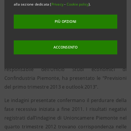
alla sezione dedicata (
Privacy
-
Cookie policy
).
partita dell'export. Scenari globali, economia
piemontese e imprese”, durante il quale Roberto
PIÙ OPZIONI
Strocco, coordinatore dell’Area Studi e Sviluppo del
Territorio di Unioncamere Piemonte, ha analizzato lo
scenario economico regionale 2012, con un focus sui
ACCONSENTO
risultati della performance congiunturale del periodo
ottobre-dicembre 2012, e Luca Pignatelli,
responsabile dell’Ufficio Studi economici di
Confindustria Piemonte, ha presentato le “Previsioni
del primo trimestre 2013 e outlook 2013”.
Le indagini presentate confermano il perdurare della
fase recessiva iniziata a fine 2011. I risultati negativi
registrati dall’indagine di Unioncamere Piemonte nel
quarto trimestre 2012 trovano corrispondenza nelle