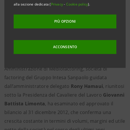
• In forte aumento l’utile netto, che sale a 107,9
alla sezione dedicata (
Privacy
-
Cookie policy
).
milioni di euro (+58,7% rispetto al 2011)
• Mediofactoring si conferma leader del settore con
PIÙ OPZIONI
una quota di mercato che raggiunge il 31% (30%
nel 2011)
ACCONSENTO
Milano, 26 marzo 2013 - Il Consiglio di
Amministrazione di Mediofactoring, società di
factoring del Gruppo Intesa Sanpaolo guidata
dall’amministratore delegato
Rony Hamaui
, riunitosi
sotto la Presidenza del Cavaliere del Lavoro
Giovanni
Battista Limonta
, ha esaminato ed approvato il
bilancio al 31 dicembre 2012, che conferma una
crescita costante in termini di volumi, margini ed utile
netto della società nel corso degli ultimi anni.