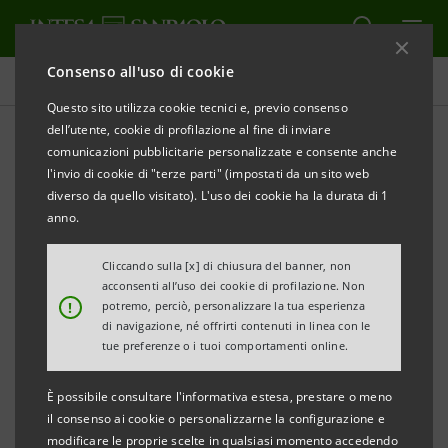
Consenso all'uso di cookie
Comunicati stampa
Questo sito utilizza cookie tecnici e, previo consenso
dell’utente, cookie di profilazione al fine di inviare
STAMPA
AGGIORNA
comunicazioni pubblicitarie personalizzate e consente anche
MEDIOFACTORING (GRUPPO INTESA SANPAOLO):
l'invio di cookie di "terze parti" (impostati da un sito web
APPROVATO IL BILANCIO 2012
diverso da quello visitato). L'uso dei cookie ha la durata di 1
anno.
• Il Turnover cresce a 53,5 miliardi di euro (+7,9%
Cliccando sulla [x] di chiusura del banner, non
rispetto al 2011)
acconsenti all’uso dei cookie di profilazione. Non
• Gli Impieghi salgono a 11,4 miliardi di euro
!
potremo, perciò, personalizzare la tua esperienza
di navigazione, né offrirti contenuti in linea con le
(+16,2% rispetto al 2011)
tue preferenze o i tuoi comportamenti online.
• I Proventi operativi netti raggiungono i 256,9
milioni di euro, con una crescita di 58,8 milioni
È possibile consultare l'informativa estesa, prestare o meno
il consenso ai cookie o personalizzarne la configurazione e
(+29,7% rispetto al 2011)
modificare le proprie scelte in qualsiasi momento accedendo