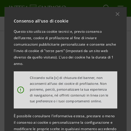
Consenso all'uso di cookie
Comunicati stampa
Questo sito utilizza cookie tecnici e, previo consenso
dell’utente, cookie di profilazione al fine di inviare
STAMPA
AGGIORNA
comunicazioni pubblicitarie personalizzate e consente anche
L’ASSEMBLEA DI CASSE DI RISPARMIO DELL’UMBRIA
l'invio di cookie di "terze parti" (impostati da un sito web
NOMINA IL NUOVO CDA
diverso da quello visitato). L'uso dei cookie ha la durata di 1
anno.
• Prima Assemblea della banca del Gruppo Intesa
Sanpaolo in Umbria
Cliccando sulla [x] di chiusura del banner, non
acconsenti all’uso dei cookie di profilazione. Non
• Alberto Cianetti nominato presidente, Antonio
!
potremo, perciò, personalizzare la tua esperienza
Alunni Vicepresidente
di navigazione, né offrirti contenuti in linea con le
tue preferenze o i tuoi comportamenti online.
• Solidità e organizzazione quali leve per la crescita
di Casse di Risparmio dell’Umbria sul territorio
È possibile consultare l'informativa estesa, prestare o meno
il consenso ai cookie o personalizzarne la configurazione e
Spoleto, 25 marzo 2013
- A seguito della prima
modificare le proprie scelte in qualsiasi momento accedendo