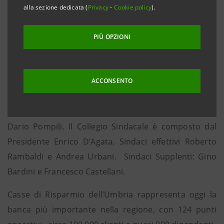
riunione dell’Assemblea Ordinaria, che ha nominato il
alla sezione dedicata (
Privacy
-
Cookie policy
).
nuovo Consiglio di Amministrazione, Casse di
Risparmio dell’Umbria diventa oggi definitivamente
PIÙ OPZIONI
operativa.
Presidente del Consiglio di Amministrazione è Alberto
Cianetti, Vice Presidente Antonio Alunni, Consiglieri
ACCONSENTO
Alberto Bruni, Lucio Ciarabelli, Giovanni Eroli, Luca
Ferrucci, Piero Luongo, Luciano Nebbia, Mario Negri,
Dario Pompili. Il Collegio Sindacale è composto dal
Presidente Enrico D’Agata, Sindaci effettivi Roberto
Rambaldi e Andrea Urbani. Sindaci Supplenti: Gino
Bardini e Francesco Castellani.
Casse di Risparmio dell’Umbria rappresenta oggi la
banca più importante nella regione, con 124 punti