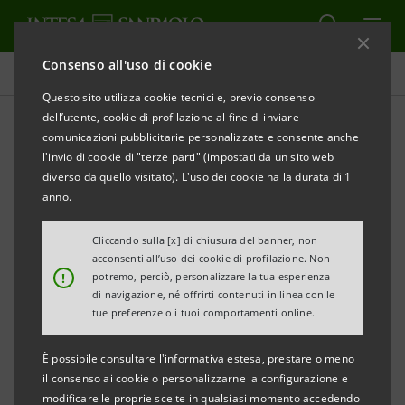
Consenso all'uso di cookie
Comunicati stampa
Questo sito utilizza cookie tecnici e, previo consenso
dell’utente, cookie di profilazione al fine di inviare
STAMPA
AGGIORNA
comunicazioni pubblicitarie personalizzate e consente anche
BANCA DI TRENTO E BOLZANO E GESTOR FIRMANO
l'invio di cookie di "terze parti" (impostati da un sito web
UN ACCORDO COMMERCIALE A FAVORE DI 400
diverso da quello visitato). L'uso dei cookie ha la durata di 1
IMPRENDITORI
anno.
Cliccando sulla [x] di chiusura del banner, non
acconsenti all’uso dei cookie di profilazione. Non
Trento 27 marzo 2013.
Banca di Trento e Bolzano
!
potremo, perciò, personalizzare la tua esperienza
(Btb) e Gestor hanno siglato oggi un importante
di navigazione, né offrirti contenuti in linea con le
tue preferenze o i tuoi comportamenti online.
accordo commerciale per offrire ai soci della società
cooperativa un’ampia gamma di servizi bancari
È possibile consultare l'informativa estesa, prestare o meno
innovativi a condizioni vantaggiose.
il consenso ai cookie o personalizzarne la configurazione e
modificare le proprie scelte in qualsiasi momento accedendo