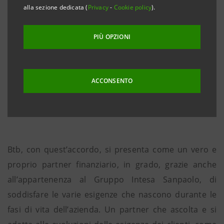
Grazie a quest’intesa i circa 400 imprenditori dei
alla sezione dedicata (
Privacy
-
Cookie policy
).
settori alberghiero e della ristorazione associati alla
Gestor potranno disporre di un’offerta bancaria
PIÙ OPZIONI
completa ed integrata di servizi personalizzati che
vanno dal conto corrente, al Pos Setefi in comodato
d’uso, ai finanziamenti dedicati a specifiche esigenze
ACCONSENTO
di settore, come ad esempio “l’anticipo transato Pos”,
il tutto a condizioni agevolate.
Btb, con quest’accordo, si presenta come un vero e
proprio partner finanziario, in grado, grazie anche
all’appartenenza al Gruppo Intesa Sanpaolo, di
soddisfare le varie esigenze che nascono durante le
fasi di vita dell’azienda. Un partner che ascolta e si