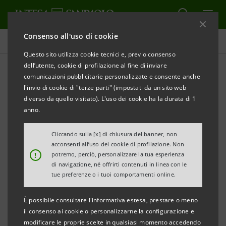
Consenso all'uso di cookie
Comunicati stampa
Questo sito utilizza cookie tecnici e, previo consenso
dell’utente, cookie di profilazione al fine di inviare
STAMPA
AGGIORNA
comunicazioni pubblicitarie personalizzate e consente anche
COMUNICATO STAMPA
l'invio di cookie di "terze parti" (impostati da un sito web
diverso da quello visitato). L'uso dei cookie ha la durata di 1
MONITOR DEI DISTRETTI DEL TRIVENETO AL 31
anno.
DICEMBRE 2012: IN VENETO E TRENTINO AA
L’AVANZO COMMERCIALE RITORNA AI MASSIMI
Cliccando sulla [x] di chiusura del banner, non
acconsenti all’uso dei cookie di profilazione. Non
STORICI MENTRE IL FRIULI VG CONTINUA A
!
potremo, perciò, personalizzare la tua esperienza
SOFFRIRE
di navigazione, né offrirti contenuti in linea con le
tue preferenze o i tuoi comportamenti online.
Positiva l’evoluzione delle esportazioni dei distretti
È possibile consultare l'informativa estesa, prestare o meno
del Veneto che hanno registrato un aumento del
il consenso ai cookie o personalizzarne la configurazione e
3%, facendo meglio della media italiana e
modificare le proprie scelte in qualsiasi momento accedendo