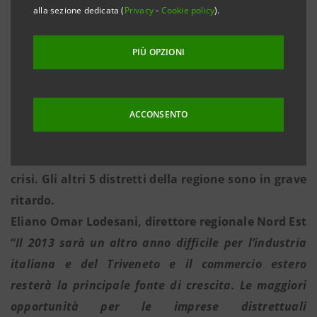
riportandosi molto vicino al massimo storico del
alla sezione dedicata (
Privacy
-
Cookie policy
).
2007.
Crescita sui mercati esteri anche dei distretti del
PIÙ OPZIONI
Trentino Alto Adige che nel 2012 hanno ritoccato il
record storico in termini di export e avanzo
commerciale.
ACCONSENTO
In Friuli Venezia Giulia solo i coltelli e forbici di
Maniago e i vini del Friuli sono oltre i livelli pre-
crisi. Gli altri 5 distretti della regione sono in grave
ritardo.
Eliano Omar Lodesani, direttore regionale Nord Est
“
Il 2013 sarà un altro anno difficile per l’industria
italiana e del Triveneto e il commercio estero
resterà la principale fonte di crescita. Le maggiori
opportunità per le imprese distrettuali