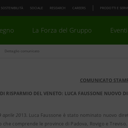
SOSTENIBILITÀ
SOCIALE
RESEARCH
CAREERS
PRODOTTI E SERVI
pegno
La Forza del Gruppo
Eventi
Dettaglio comunicato
premi
Invio
per cercare o
ESC
COMUNICATO STAM
 DI RISPARMIO DEL VENETO: LUCA FAUSSONE NUOVO DI
 aprile 20
13. Luca Faussone è stato nominato nuovo diret
o che comprende le province di Padova, Rovigo e Treviso.