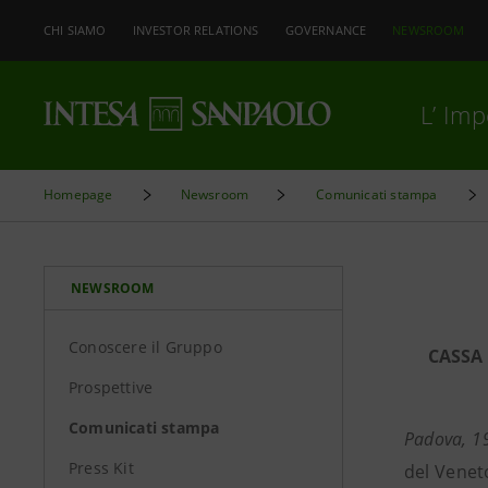
CHI SIAMO
INVESTOR RELATIONS
GOVERNANCE
NEWSROOM
L’ Im
Homepage
Newsroom
Comunicati stampa
NEWSROOM
Conoscere il Gruppo
CASSA
Prospettive
Comunicati stampa
Padova, 19
Press Kit
del Venet