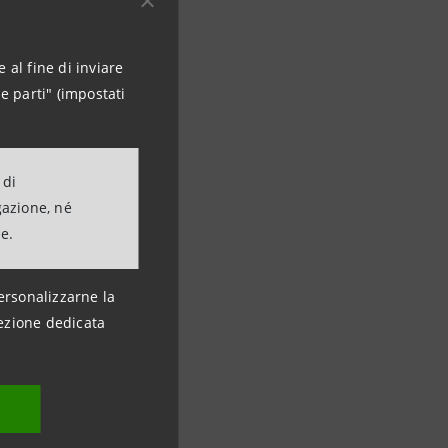
 al fine di inviare
e parti" (impostati
 di
gazione, né
ne.
ersonalizzarne la
ezione dedicata