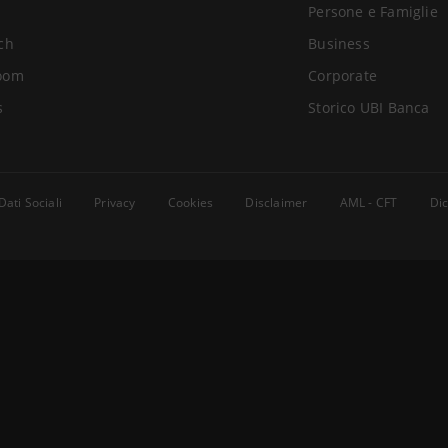
Persone e Famiglie
ch
Business
oom
Corporate
s
Storico UBI Banca
Dati Sociali
Privacy
Cookies
Disclaimer
AML - CFT
Dic