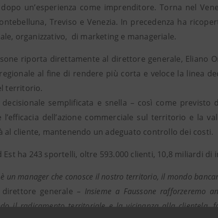
dopo un’esperienza come imprenditore. Torna nel Venet
Montebelluna, Treviso e Venezia. In precedenza ha ricopert
le, organizzativo, di marketing e manageriale.
sone riporta direttamente al direttore generale, Eliano O
regionale al fine di rendere più corta e veloce la linea d
l territorio.
 decisionale semplificata e snella – così come previsto d
 l’efficacia dell’azione commerciale sul territorio e la va
à al cliente, mantenendo un adeguato controllo dei costi.
 Est ha 243 sportelli, oltre 593.000 clienti, 10,8 miliardi di 
è un manager che conosce il nostro territorio, il mondo bancar
 direttore generale
– Insieme a Faussone rafforzeremo anc
do il radicamento territoriale e la vicinanza alla clientela