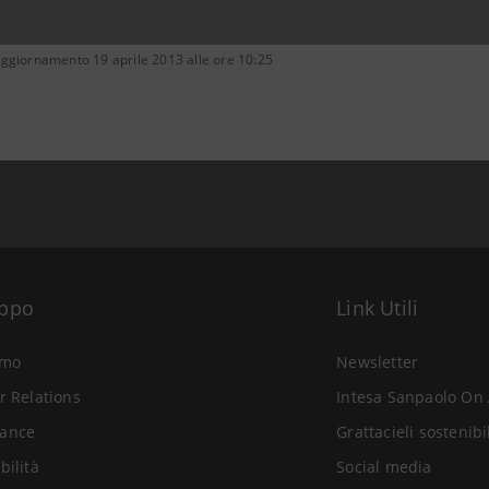
aggiornamento 19 aprile 2013 alle ore 10:25
uppo
Link Utili
amo
Newsletter
r Relations
Intesa Sanpaolo On 
ance
Grattacieli sostenibi
bilità
Social media