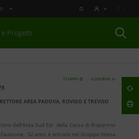
NOTIFICHE
IT
ZI
AREA UTENTE
 e Progetti
per chiudere
STAMPA
AGGIORNA
PA
RETTORE AREA PADOVA, ROVIGO E TREVISO
tore dell’Area Sud Est della Cassa di Risparmio
 Faussone, 52 anni, è entrato nel Gruppo Intesa