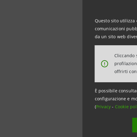
bancario c
Questo sito utilizza 
comunicazioni pubbli
da un sito web diver
Per infor
Intesa S
Cliccando s
Ufficio Ra
profilazio
!
Tel. +39 
offrirti co
stampa@
È possibile consulta
configurazione e mo
(
Privacy
-
Cookie pol