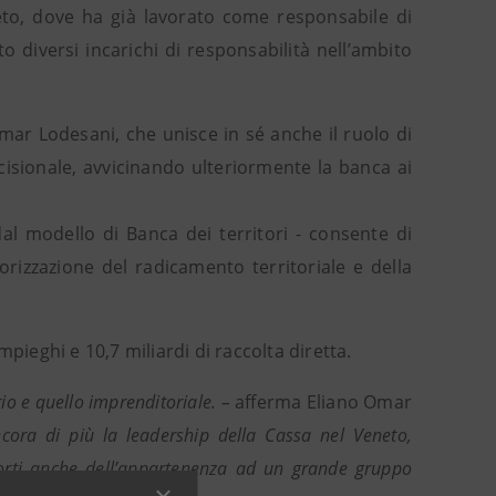
o, dove ha già lavorato come responsabile di
o diversi incarichi di responsabilità nell’ambito
mar Lodesani, che unisce in sé anche il ruolo di
ecisionale, avvicinando ulteriormente la banca ai
al modello di Banca dei territori - consente di
lorizzazione del radicamento territoriale e della
impieghi e 10,7 miliardi di raccolta diretta.
io e quello imprenditoriale. –
afferma Eliano Omar
ora di più la leadership della Cassa nel Veneto,
, forti anche dell’appartenenza ad un grande gruppo