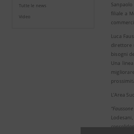
Sanpaolo 
Tutte le news
filiale a 
Video
commercia
Luca Faus
direttore 
bisogni de
Una linea
migliorare
prossimit
L’Area Sud
“Faussone 
Lodesani,
consolidan