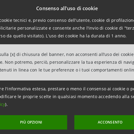
ome Intesa Sanpaolo. ”
Consenso all'uso di cookie
cookie tecnici e, previo consenso dell’utente, cookie di profilazione
citarie personalizzate e consente anche l'invio di cookie di "terz
so da quello visitato). L'uso dei cookie ha la durata di 1 anno.
mazioni
anpaolo
ulla [x] di chiusura del banner, non acconsenti all’uso dei cookie
pporti con i Media-Banca dei Territori e Media locali
ne. Non potremo, perciò, personalizzare la tua esperienza di navi
049 6539835 – cell +39 335 1355936
ntenuti in linea con le tue preferenze o i tuoi comportamenti onli
intesasanpaolo.com
re l'informativa estesa, prestare o meno il consenso ai cookie o p
dificare le proprie scelte in qualsiasi momento accedendo alla s
icy
).
PIÙ OPZIONI
ACCONSENTO