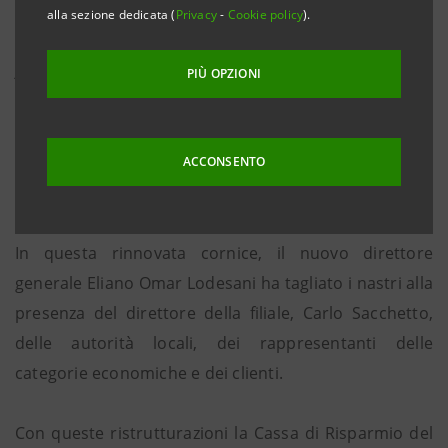
alla sezione dedicata (
Privacy
-
Cookie policy
).
Anguillara Veneta, 19 aprile 2013
. Cassa di Risparmio
PIÙ OPZIONI
del Veneto ha inaugurato la filiale storica di Anguillara
Veneta in via Roma n. 19, dopo un’ampia
ristrutturazione che l’ha resa più accoglienti e
ACCONSENTO
funzionale per la clientela.
In questa rinnovata cornice, il nuovo direttore
generale Eliano Omar Lodesani ha tagliato i nastri alla
presenza del direttore della filiale, Carlo Sacchetto,
delle autorità locali, dei rappresentanti delle
categorie economiche e dei clienti.
Con queste ristrutturazioni la Cassa di Risparmio del