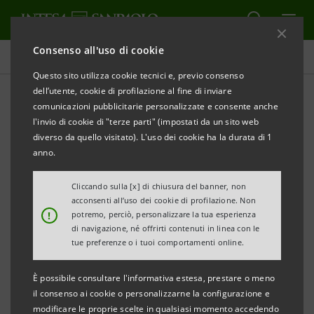
Consenso all'uso di cookie
Comunicati stampa
Questo sito utilizza cookie tecnici e, previo consenso
dell’utente, cookie di profilazione al fine di inviare
STAMPA
AGGIORNA
comunicazioni pubblicitarie personalizzate e consente anche
COMUNICATO STAMPA
l'invio di cookie di "terze parti" (impostati da un sito web
diverso da quello visitato). L'uso dei cookie ha la durata di 1
CASSA DI RISPARMIO DEL VENETO INVESTE NEL
anno.
TERRITORIO: RINNOVATA LA FILIALE DI
ANGUILLARA VENETA
Cliccando sulla [x] di chiusura del banner, non
acconsenti all’uso dei cookie di profilazione. Non
!
potremo, perciò, personalizzare la tua esperienza
Il direttore generale Eliano Omar Lodesani: “Le
di navigazione, né offrirti contenuti in linea con le
tue preferenze o i tuoi comportamenti online.
filiali completamente rinnovate sono il segno
concreto del nostro investimento nel territorio.
È possibile consultare l'informativa estesa, prestare o meno
Vogliamo offrire ai nostri clienti nuovi strumenti
il consenso ai cookie o personalizzarne la configurazione e
modificare le proprie scelte in qualsiasi momento accedendo
ed opportunità di ripresa”