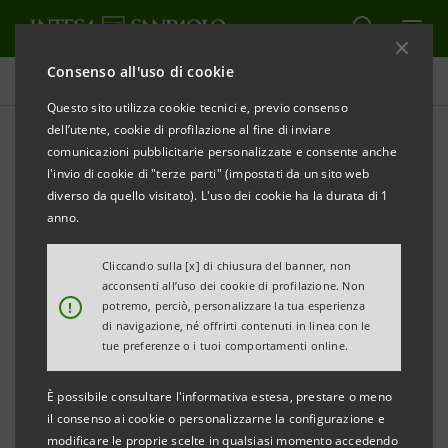
Consenso all'uso di cookie
Comunicati stampa
Questo sito utilizza cookie tecnici e, previo consenso
dell’utente, cookie di profilazione al fine di inviare
STAMPA
AGGIORNA
comunicazioni pubblicitarie personalizzate e consente anche
CASSA DI RISPARMIO DI PISTOIA E DELLA
l'invio di cookie di "terze parti" (impostati da un sito web
LUCCHESIA:
diverso da quello visitato). L'uso dei cookie ha la durata di 1
LA FILIALE DELLA SEDE APERTA FINO ALLE 20
anno.
E ANCHE IL SABATO MATTINA
Cliccando sulla [x] di chiusura del banner, non
acconsenti all’uso dei cookie di profilazione. Non
PIÙ VICINI AL CLIENTE: NUOVO IMPULSO A
!
potremo, perciò, personalizzare la tua esperienza
PRODUTTIVITÀ E
di navigazione, né offrirti contenuti in linea con le
tue preferenze o i tuoi comportamenti online.
COMPETITIVITÀ; INNOVAZIONE E SOSTEGNO
ALL’OCCUPAZIONE
È possibile consultare l'informativa estesa, prestare o meno
il consenso ai cookie o personalizzarne la configurazione e
• Apertura fino alle 20 e il sabato mattina; i gestori
modificare le proprie scelte in qualsiasi momento accedendo