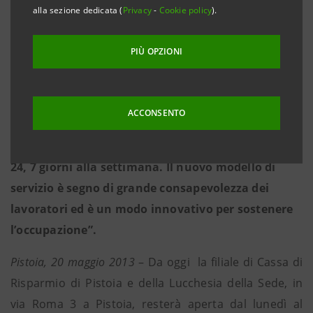
raggiungeranno i clienti anche “a domicilio”,
alla sezione dedicata (
Privacy
-
Cookie policy
).
nuove iniziative dedicate alle varie tipologie di
clientela, maggiore integrazione tra canali
PIÙ OPZIONI
tradizionali e diretti
• Il direttore generale Stefano Visone: “Vogliamo
ACCONSENTO
essere sempre più vicini ai clienti, anche la sera e il
sabato nelle filiali e con i canali diretti 24 ore su
24, 7 giorni alla settimana. Il nuovo modello di
servizio è segno di grande consapevolezza dei
lavoratori ed è un modo innovativo per sostenere
l’occupazione”.
Pistoia, 20 maggio 2013
– Da oggi la filiale di Cassa di
Risparmio di Pistoia e della Lucchesia della Sede, in
via Roma 3 a Pistoia, resterà aperta dal lunedì al