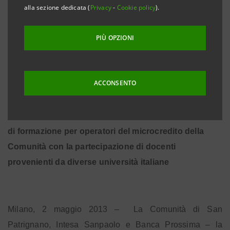
alla sezione dedicata (
Privacy
-
Cookie policy
).
• I ragazzi della Comunità che vorranno aprire una
piccola impresa artigiana potranno ricevere
PIÙ OPZIONI
finanziamenti agevolati fino a 25.000 Euro erogati da
Intesa Sanpaolo; le erogazioni complessive
ammonteranno a 3 milioni di Euro
ACCONSENTO
• San Patrignano con la direzione scientifica
dell’Università Bocconi di Milano avviano una scuola
di formazione per operatori del microcredito della
Comunità con la partecipazione di docenti
provenienti da diverse università italiane
Milano, 2 maggio 2013 –
La Comunità di San
Patrignano, Intesa Sanpaolo e Banca Prossima – la