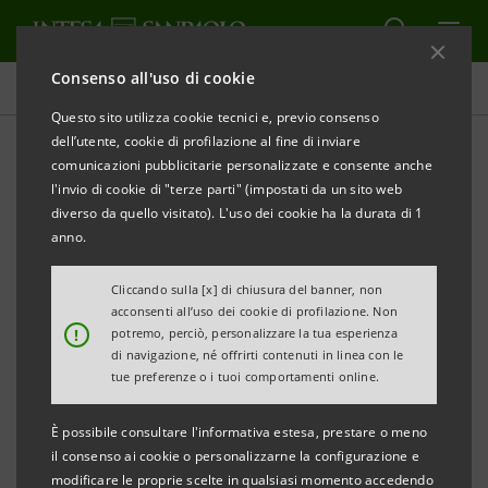
Consenso all'uso di cookie
Comunicati stampa
Questo sito utilizza cookie tecnici e, previo consenso
dell’utente, cookie di profilazione al fine di inviare
STAMPA
AGGIORNA
comunicazioni pubblicitarie personalizzate e consente anche
LA COMUNITÀ DI SAN PATRIGNANO, INTESA
l'invio di cookie di "terze parti" (impostati da un sito web
SANPAOLO E BANCA PROSSIMA PROMUOVONO UN
diverso da quello visitato). L'uso dei cookie ha la durata di 1
anno.
PROGRAMMA DI MICROCREDITO PER
L’INSERIMENTO DEI RAGAZZI NEL MONDO DEL
Cliccando sulla [x] di chiusura del banner, non
LAVORO
acconsenti all’uso dei cookie di profilazione. Non
!
potremo, perciò, personalizzare la tua esperienza
di navigazione, né offrirti contenuti in linea con le
tue preferenze o i tuoi comportamenti online.
• La Comunità di San Patrignano ha costituito ed
È possibile consultare l'informativa estesa, prestare o meno
affidato a Banca Prossima un Fondo di Garanzia di
il consenso ai cookie o personalizzarne la configurazione e
1 milione di Euro
modificare le proprie scelte in qualsiasi momento accedendo