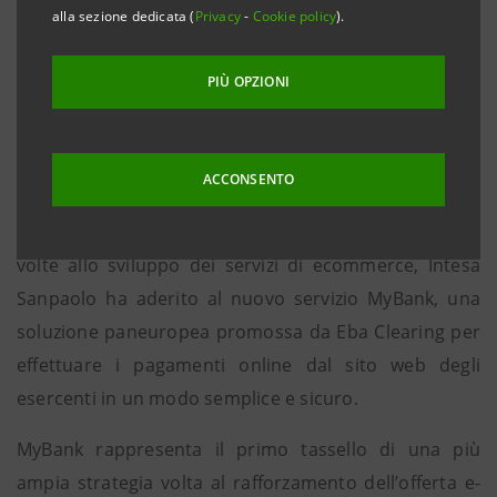
competenze di Setefi, società del Gruppo leader in
alla sezione dedicata (
Privacy
-
Cookie policy
).
Italia per i servizi di
moneta elettronica e virtuale
PIÙ OPZIONI
• My Bank è già disponibile, in via sperimentale per un
primo gruppo di clienti, in vista del lancio ufficiale
previsto per luglio 2013
ACCONSENTO
Milano, 19 giugno 2013 - Nell’ambito delle iniziative
volte allo sviluppo dei servizi di ecommerce, Intesa
Sanpaolo ha aderito al nuovo servizio MyBank, una
soluzione paneuropea promossa da Eba Clearing per
effettuare i pagamenti online dal sito web degli
esercenti in un modo semplice e sicuro.
MyBank rappresenta il primo tassello di una più
ampia strategia volta al rafforzamento dell’offerta e-