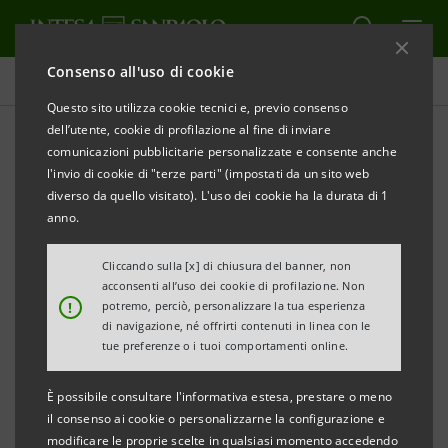
Consenso all'uso di cookie
Comunicati stampa
Questo sito utilizza cookie tecnici e, previo consenso
dell’utente, cookie di profilazione al fine di inviare
STAMPA
AGGIORNA
comunicazioni pubblicitarie personalizzate e consente anche
COMUNICATO STAMPA
l'invio di cookie di "terze parti" (impostati da un sito web
diverso da quello visitato). L'uso dei cookie ha la durata di 1
INTESA SANPAOLO: AL VIA IL NUOVO SERVIZIO
anno.
MYBANK, UNA SOLUZIONE PANEUROPEA DEDICATA
ALL’E-COMMERCE
Cliccando sulla [x] di chiusura del banner, non
acconsenti all’uso dei cookie di profilazione. Non
!
potremo, perciò, personalizzare la tua esperienza
• My Bank è un nuovo servizio di pagamento online
di navigazione, né offrirti contenuti in linea con le
promosso da Eba Clearing e sostenuto dalle principali
tue preferenze o i tuoi comportamenti online.
banche europee, tra cui Intesa Sanpaolo
È possibile consultare l'informativa estesa, prestare o meno
• L’offerta del servizio avverrà attraverso la
il consenso ai cookie o personalizzarne la configurazione e
valorizzazione del ruolo e le
modificare le proprie scelte in qualsiasi momento accedendo