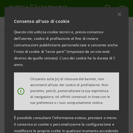
Consenso all'uso di cookie
Comunicati stampa
Questo sito utilizza cookie tecnici e, previo consenso
dell’utente, cookie di profilazione al fine di inviare
STAMPA
AGGIORNA
comunicazioni pubblicitarie personalizzate e consente anche
DA BEI E INTESA SANPAOLO OLTRE 650 MILIONI DI
l'invio di cookie di "terze parti" (impostati da un sito web
EURO PER PMI, ENERGIE RINNOVABILI e
diverso da quello visitato). L'uso dei cookie ha la durata di 1
anno.
AMBIENTE, SOCIAL HOUSING E PRESTITI AGLI
STUDENTI
Cliccando sulla [x] di chiusura del banner, non
acconsenti all’uso dei cookie di profilazione. Non
Sei i settori di intervento individuati per complessivi
!
potremo, perciò, personalizzare la tua esperienza
661 milioni di euro:
di navigazione, né offrirti contenuti in linea con le
tue preferenze o i tuoi comportamenti online.
• PMI (400 milioni di euro)
È possibile consultare l'informativa estesa, prestare o meno
• Prestiti agli studenti universitari (20 milioni di euro)
il consenso ai cookie o personalizzarne la configurazione e
modificare le proprie scelte in qualsiasi momento accedendo