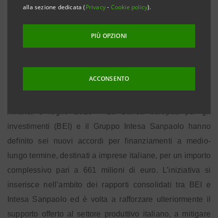
alla sezione dedicata (
Privacy
-
Cookie policy
).
• Parma social housing (16 milioni di euro)
• Energie rinnovabili (100 milioni di euro)
PIÙ OPZIONI
• Efficientamento energetico scuole Provincia di
Milano (65 milioni di euro)
ACCONSENTO
• Ambiente (60 milioni di euro)
Milano, 5 luglio 2013
- La Banca europea per gli
investimenti (BEI) e il Gruppo Intesa Sanpaolo hanno
definito sei nuovi accordi per finanziamenti a medio-
lungo termine, destinati a imprese italiane, per un importo
complessivo pari a 661 milioni di euro. L’iniziativa si
inserisce nell’ambito dei rapporti consolidati tra BEI e
Intesa Sanpaolo ed è volta a rafforzare ulteriormente il
supporto offerto al settore produttivo italiano, a mitigare