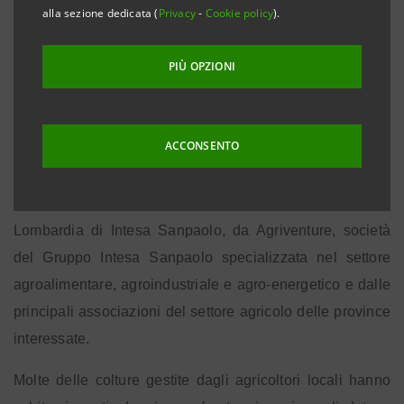
alla sezione dedicata (
Privacy
-
Cookie policy
).
Milano, 30 luglio 2013
. Intesa Sanpaolo mette a
30 milioni di euro e strumenti di
disposizione
PIÙ OPZIONI
finanziamento speciali a sostegno delle imprese
agricole situate nelle province di Cremona,
Mantova e Brescia
gravemente danneggiate dal
ACCONSENTO
recente ed eccezionale maltempo.
L'iniziativa è stata promossa dalla Direzione Regionale
Lombardia di Intesa Sanpaolo, da Agriventure, società
del Gruppo Intesa Sanpaolo specializzata nel settore
agroalimentare, agroindustriale e agro-energetico e dalle
principali associazioni del settore agricolo delle province
interessate.
Molte delle colture gestite dagli agricoltori locali hanno