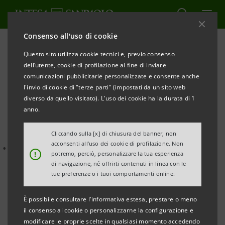
Consenso all'uso di cookie
Comunicati stampa
Questo sito utilizza cookie tecnici e, previo consenso
dell’utente, cookie di profilazione al fine di inviare
STAMPA
AGGIORNA
comunicazioni pubblicitarie personalizzate e consente anche
EMERGENZA MALTEMPO NELLE PROVINCE DI
l'invio di cookie di "terze parti" (impostati da un sito web
CREMONA, MANTOVA E BRESCIA: DA INTESA
diverso da quello visitato). L'uso dei cookie ha la durata di 1
anno.
SANPAOLO 30
MILIONI DI EURO E FINANZIAMENTI
SPECIALI PER LE IMPRESE DANNEGGIATE
Cliccando sulla [x] di chiusura del banner, non
acconsenti all’uso dei cookie di profilazione. Non
• Avviato un programma di interventi che prevede
!
potremo, perciò, personalizzare la tua esperienza
sostegno finanziario agevolato e iniziative specifiche
di navigazione, né offrirti contenuti in linea con le
tue preferenze o i tuoi comportamenti online.
a supporto dell’economia locale
È possibile consultare l'informativa estesa, prestare o meno
• 30 milioni di euro per le imprese del territorio
il consenso ai cookie o personalizzarne la configurazione e
danneggiate dal maltempo
modificare le proprie scelte in qualsiasi momento accedendo