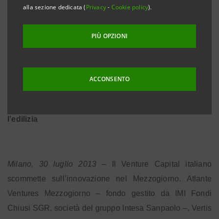
alla sezione dedicata (
Privacy
-
Cookie policy
).
Sottoscritto un aumento di capitale pari a complessivi
2 milioni di euro
PIÙ OPZIONI
L’operazione punta a valorizzare l’eccellenza
produttiva e le nuove tecnologie italiane
ACCONSENTO
Personal Factory ha messo a un punto un sistema
rivoluzionario per la realizzazione di prodotti per
l’edilizia
Milano, 30 luglio 2013
– Il Venture Capital italiano
scommette sull’innovazione nel Mezzogiorno. Atlante
Ventures Mezzogiorno – fondo gestito da IMI Fondi
Chiusi SGR, società del gruppo Intesa Sanpaolo –, Vertis