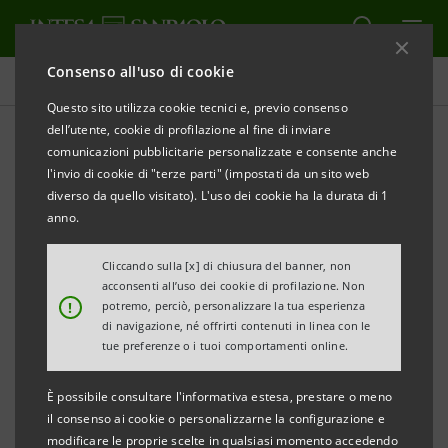
Consenso all'uso di cookie
Comunicati stampa
Questo sito utilizza cookie tecnici e, previo consenso
dell’utente, cookie di profilazione al fine di inviare
STAMPA
AGGIORNA
comunicazioni pubblicitarie personalizzate e consente anche
l'invio di cookie di "terze parti" (impostati da un sito web
diverso da quello visitato). L'uso dei cookie ha la durata di 1
Tre fondi di Venture Capital investono nella giovane
anno.
realtà calabrese attiva nell’edilizia
Cliccando sulla [x] di chiusura del banner, non
acconsenti all’uso dei cookie di profilazione. Non
!
potremo, perciò, personalizzare la tua esperienza
di navigazione, né offrirti contenuti in linea con le
ATLANTE VENTURES MEZZOGIORNO, VERTIS
tue preferenze o i tuoi comportamenti online.
VENTURE E TT VENTURE INVESTONO IN
PERSONAL FACTORY
È possibile consultare l'informativa estesa, prestare o meno
il consenso ai cookie o personalizzarne la configurazione e
modificare le proprie scelte in qualsiasi momento accedendo