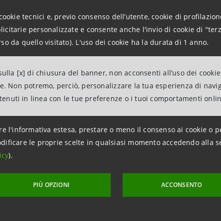
. Siamo una realtà protagonista del mercato italiano e la 
cookie tecnici e, previo consenso dell’utente, cookie di profilazione
urazione, in un mercato in forte cambiamento, è stata prem
citarie personalizzate e consente anche l'invio di cookie di "terz
e all’affidabilità, i servizi e i prodotti che proponiamo son
so da quello visitato). L'uso dei cookie ha la durata di 1 anno.
ene percepito”.
ulla [x] di chiusura del banner, non acconsenti all’uso dei cookie
ente il bilancio dei primi sei mesi dell’anno secondo l’Amm
ne. Non potremo, perciò, personalizzare la tua esperienza di navi
ntenuti in linea con le tue preferenze o i tuoi comportamenti onli
 soddisfare i nostri clienti e il loro riconoscimento ci stim
 mirati che vengono presi in grande considerazione dal merca
stiamo davvero riuscendo a prenderci cura delle famiglie i
re l'informativa estesa, prestare o meno il consenso ai cookie o p
dificare le proprie scelte in qualsiasi momento accedendo alla s
bassi i costi e i rischi e al tempo stesso di conseguire ris
icy
).
PIÙ OPZIONI
ACCONSENTO