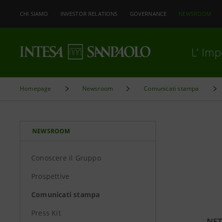
CHI SIAMO
INVESTOR RELATIONS
GOVERNANCE
NEWSROOM
L’ Im
Homepage
Newsroom
Comunicati stampa
NEWSROOM
Conoscere il Gruppo
Prospettive
Comunicati stampa
Press Kit
NET