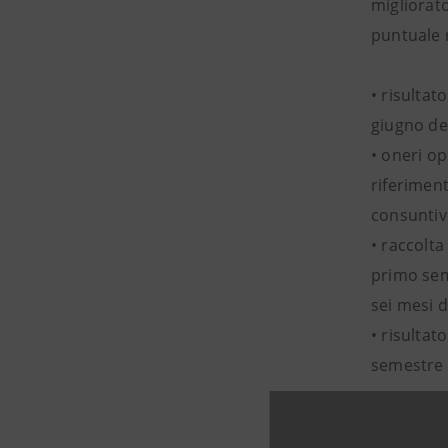
migliorato
puntuale r
• risultat
giugno de
• oneri op
riferimen
consuntivo
• raccolta
primo sem
sei mesi d
• risultat
semestre 
Il Presid
bilancio d