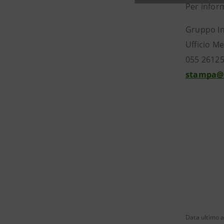
Per infor
Gruppo I
Ufficio Me
055 2612
stampa@
Data ultimo 