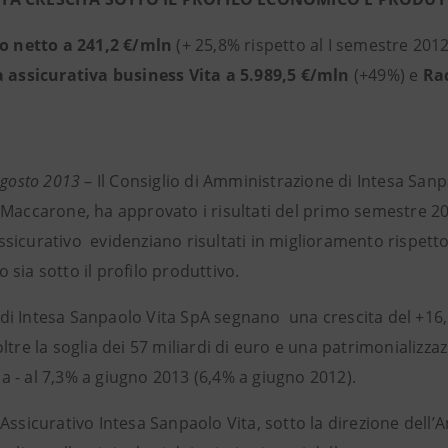
to netto
a 241,2 €/mln
(+ 25,8% rispetto al I semestre 2012
 assicurativa business Vita
a 5.989,5 €/mln
(+49%) e
Ra
agosto 2013
– Il Consiglio di Amministrazione di Intesa Sanp
Maccarone, ha approvato i risultati del primo semestre 201
icurativo evidenziano risultati in miglioramento rispetto 
sia sotto il profilo produttivo.
i di Intesa Sanpaolo Vita SpA segnano una crescita del +16
ltre la soglia dei 57 miliardi di euro e una patrimonializzaz
 - al 7,3% a giugno 2013 (6,4% a giugno 2012).
Assicurativo Intesa Sanpaolo Vita, sotto la direzione dell