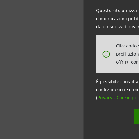
migliorata
Questo sito utilizza 
bancassic
comunicazioni pubbli
stabilità 
da un sito web diver
questo vi
Cliccando s
È convinc
profilazio
!
offrirti co
riusciti a
semplici e
orgoglio, 
È possibile consulta
configurazione e mo
mantenere 
(
Privacy
-
Cookie pol