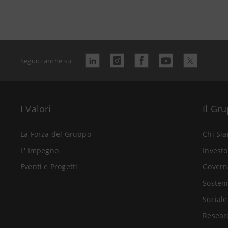
Seguici anche su
I Valori
Il Gr
La Forza del Gruppo
Chi Si
L' Impegno
Investo
Eventi e Progetti
Govern
Sosteni
Sociale
Resear