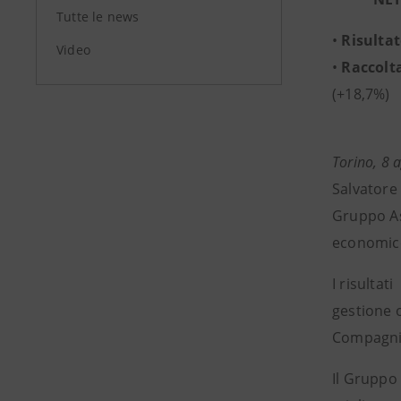
Tutte le news
•
Risulta
Video
•
Raccolta
(+18,7%)
Torino, 8 
Salvatore 
Gruppo Ass
economico 
I risultat
gestione o
Compagnia
Il Gruppo 