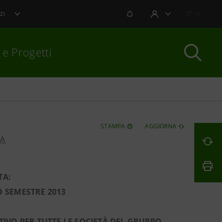
NOTIFICHE
IT
ZI
AREA UTENTE
 e Progetti
per chiudere
STAMPA
AGGIORNA
PA
TA:
O SEMESTRE 2013
IVO PER TUTTE LE SOCIETÀ DEL GRUPPO