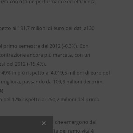
ercizio con ottime performance ed efficienza,
petto ai 191,7 milioni di euro dei dati al 30
 del primo semestre del 2012 (-6,3%). Con
 contrazione ancora più marcata, con un
esi del 2012 (-15,4%).
l 49% in più rispetto ai 4.019,5 milioni di euro del
migliora, passando da 109,9 milioni dei primi
).
ta del 17% rispetto ai 290,2 milioni del primo
mpagnia: “I dati positivi che emergono dal
oddisfacente e la raccolta del ramo vita è