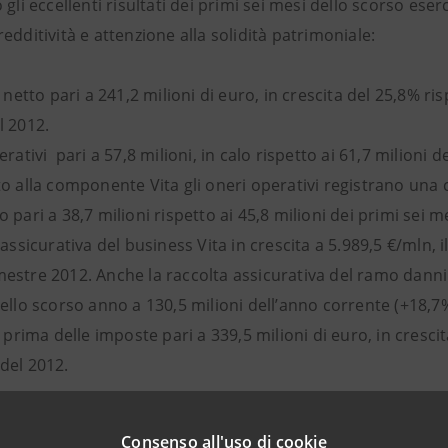
 gli eccellenti risultati dei primi sei mesi dello scorso es
edditività e attenzione alla solidità patrimoniale:
o netto pari a 241,2 milioni di euro, in crescita del 25,8% ris
l 2012.
erativi pari a 57,8 milioni, in calo rispetto ai 61,7 milioni
to alla componente Vita gli oneri operativi registrano una
 pari a 38,7 milioni rispetto ai 45,8 milioni dei primi sei m
 assicurativa del business Vita in crescita a 5.989,5 €/mln, i
estre 2012. Anche la raccolta assicurativa del ramo danni 
ello scorso anno a 130,5 milioni dell’anno corrente (+18,7%
o prima delle imposte pari a 339,5 milioni di euro, in cresci
del 2012.
ente Salvatore Maccarone ha evidenziato l’impegno della Co
el primo semestre non nascono per caso, la redditività è s
Consenso all'uso di cookie