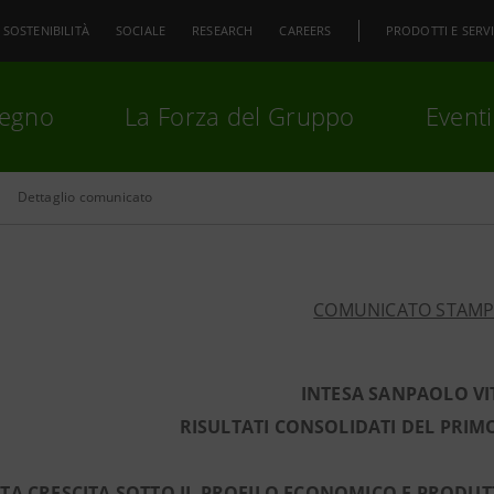
SOSTENIBILITÀ
SOCIALE
RESEARCH
CAREERS
PRODOTTI E SERVI
pegno
La Forza del Gruppo
Eventi
Dettaglio comunicato
premi
Invio
per cercare o
ESC
COMUNICATO STAM
INTESA SANPAOLO VI
RISULTATI CONSOLIDATI DEL PRIM
TA CRESCITA SOTTO IL PROFILO ECONOMICO E PRODUTT