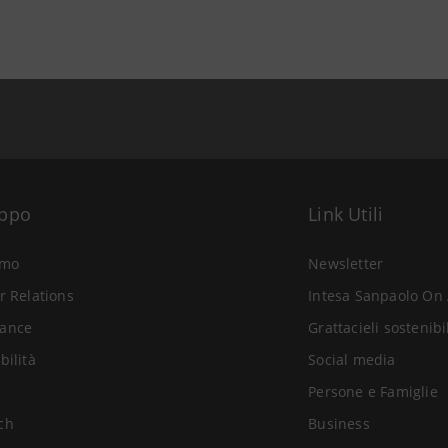
uppo
Link Utili
amo
Newsletter
r Relations
Intesa Sanpaolo On 
ance
Grattacieli sostenibi
bilità
Social media
Persone e Famiglie
ch
Business