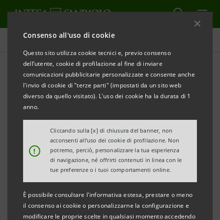
Consenso all'uso di cookie
Comunicati stampa
Questo sito utilizza cookie tecnici e, previo consenso
dell’utente, cookie di profilazione al fine di inviare
STAMPA
AGGIORNA
comunicazioni pubblicitarie personalizzate e consente anche
COMUNICATO STAMPA
l'invio di cookie di "terze parti" (impostati da un sito web
diverso da quello visitato). L'uso dei cookie ha la durata di 1
anno.
CASSA DI RISPARMIO DEL FRIULI VENEZIA GIULIA
PER LE PROVINCE DI UDINE E PORDENONE: 5
Cliccando sulla [x] di chiusura del banner, non
acconsenti all’uso dei cookie di profilazione. Non
MILIONI DI EURO PER I DANNI CAUSATI DALLA
!
potremo, perciò, personalizzare la tua esperienza
TROMBA D’ARIA E DAL MALTEMPO DEL 9 E 10
di navigazione, né offrirti contenuti in linea con le
tue preferenze o i tuoi comportamenti online.
SETTEMBRE
È possibile consultare l'informativa estesa, prestare o meno
Per ottenere i finanziamenti verrà predisposto un
il consenso ai cookie o personalizzarne la configurazione e
modificare le proprie scelte in qualsiasi momento accedendo
iter semplificato