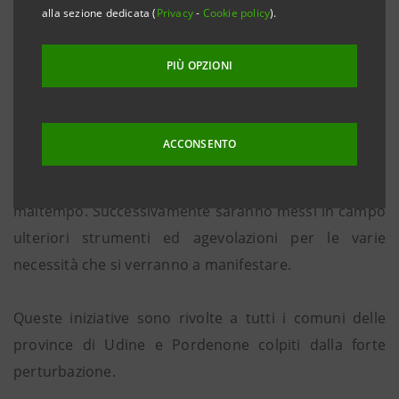
alla sezione dedicata (
Privacy
-
Cookie policy
).
Udine, 11 settembre 2013
. La Cassa di Risparmio del
PIÙ OPZIONI
Friuli Venezia Giulia ha stanziato un plafond di 5
milioni di euro per finanziamenti a condizioni
particolari destinato alle imprese, agli agricoltori, ai
ACCONSENTO
piccoli artigiani e commercianti e alle famiglie che
hanno subito danni a causa della tromba d’aria e del
maltempo. Successivamente saranno messi in campo
ulteriori strumenti ed agevolazioni per le varie
necessità che si verranno a manifestare.
Queste iniziative sono rivolte a tutti i comuni delle
province di Udine e Pordenone colpiti dalla forte
perturbazione.