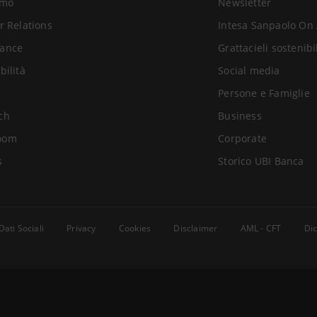
amo
Newsletter
r Relations
Intesa Sanpaolo On 
ance
Grattacieli sostenibi
bilità
Social media
Persone e Famiglie
ch
Business
oom
Corporate
s
Storico UBI Banca
Dati Sociali
Privacy
Cookies
Disclaimer
AML - CFT
Dic