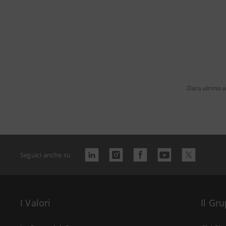
Data ultimo 
Seguici anche su
I Valori
Il Gr