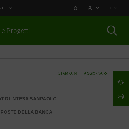
NOTIFICHE
IT
ZI
AREA UTENTE
 e Progetti
per chiudere
STAMPA
AGGIORNA
T DI INTESA SANPAOLO
RISPOSTE DELLA BANCA