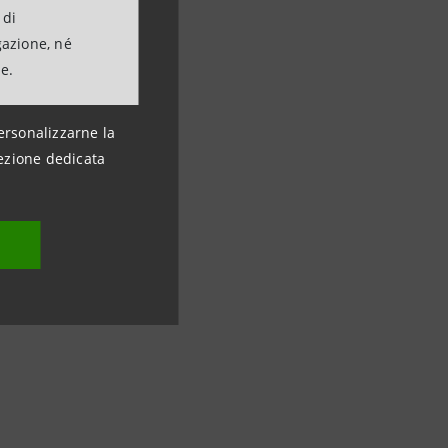
le.com.
 di
gazione, né
ne.
ersonalizzarne la
ezione dedicata