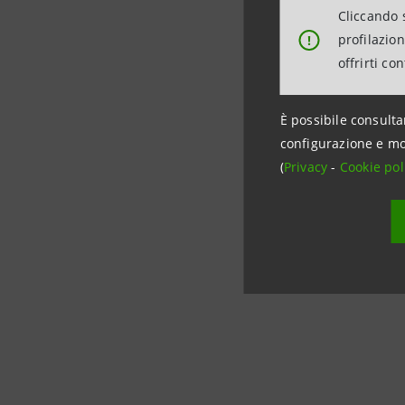
e grandi i
Cliccando s
profilazio
!
offrirti co
Per infor
È possibile consulta
Intesa Sa
configurazione e mo
(
Privacy
-
Cookie pol
Ufficio Me
+39 02 87
stampa@i