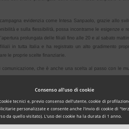
campagna evidenzia come Intesa Sanpaolo, grazie allo svilu
nibilità e sulla flessibilità, possa incontrarne le esigenze e re
l’apertura prolungata delle filiali fino alle 20 e al sabato matt
filiali in tutta Italia e ha registrato un alto gradimento pr
tare le proprie scelte finanziarie.
 di comunicazione, che è anche una scelta al passo con le muta
o del primo gruppo bancario in Italia che, con oltre 10 milion
famiglie, anziani e delle imprese grandi, medie e piccole
Consenso all'uso di cookie
i.
cookie tecnici e, previo consenso dell’utente, cookie di profilazione
 Tv, il concept un mondo possibile sarà veicolato su piattaform
citarie personalizzate e consente anche l'invio di cookie di "terz
so da quello visitato). L'uso dei cookie ha la durata di 1 anno.
i Intesa Sanpaolo nell’ambito dell’arte, cultura, formazione, de
tto ciò che la banca fa per rispondere alle esigenze dei suoi in