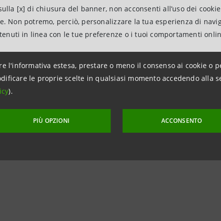
mprese) sarà visibile sul nuovo sito web www.unmondopossibi
ulla [x] di chiusura del banner, non acconsenti all’uso dei cookie
ne. Non potremo, perciò, personalizzare la tua esperienza di navi
ntenuti in linea con le tue preferenze o i tuoi comportamenti onli
mazioni
re l'informativa estesa, prestare o meno il consenso ai cookie o p
npaolo
dificare le proprie scelte in qualsiasi momento accedendo alla s
icy
).
dia Banca dei Territori e Media locali
PIÙ OPZIONI
ACCONSENTO
962642 - +39 011 5556652
ntesasanpaolo.com