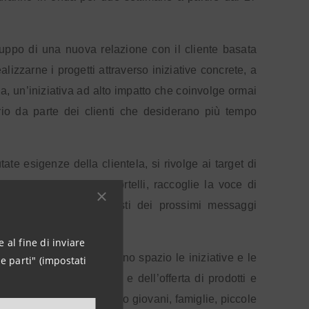
ppo di una nuova relazione con il cliente basata
alizzarne i progetti attraverso iniziative concrete, a
ina, un’iniziativa ad alto impatto che coinvolge ormai
oprio da parte dei clienti che desiderano più tempo
te esigenze della clientela, si rivolge ai target di
i di clienti e 5.000 sportelli, raccoglie la voce di
 che saranno protagonisti dei prossimi messaggi
 al fine di inviare
e digitali, dove troveranno spazio le iniziative e le
e parti" (impostati
gli impegni istituzionali
e dell’offerta di prodotti e
terlocutori (giovani e meno giovani, famiglie, piccole