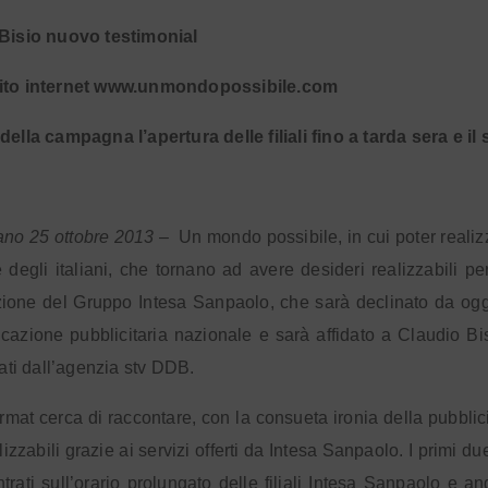
 Bisio nuovo testimonial
ito internet www.unmondopossibile.com
della campagna l’apertura delle filiali fino a tarda sera e il
ano 25 ottobre 2013
–
Un mondo possibile, in cui poter realiz
e degli italiani, che tornano ad avere desideri realizzabili pe
one del Gruppo Intesa Sanpaolo, che sarà declinato da oggi 
icazione pubblicitaria nazionale e sarà affidato a Claudio Bi
eati dall’agenzia stv DDB.
ormat cerca di raccontare, con la consueta ironia della pubblic
izzabili grazie ai servizi offerti da Intesa Sanpaolo. I primi du
trati sull’orario prolungato delle filiali Intesa Sanpaolo e 