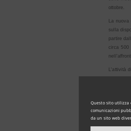
ottobre.
La nuova 
sulla dispo
partire dal
circa 500 
nell’affron
L’attività
riferiment
giovani, 
pubblicitar
Questo sito utilizza 
Oltre alla
comunicazioni pubbli
da un sito web diver
attività d
servizi: tu