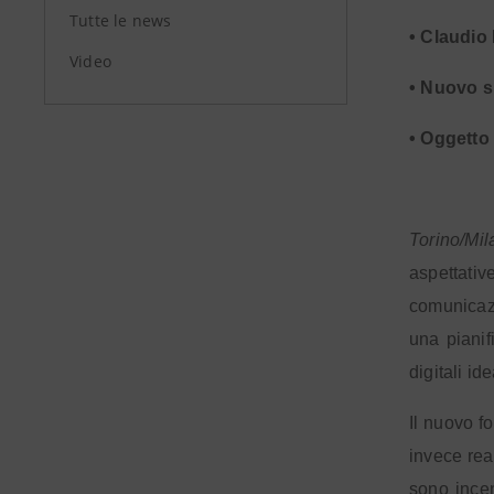
Tutte le news
• Claudio
Video
• Nuovo s
• Oggetto 
Torino/Mil
aspettativ
comunicazi
una pianif
digitali id
Il nuovo f
invece real
sono incen