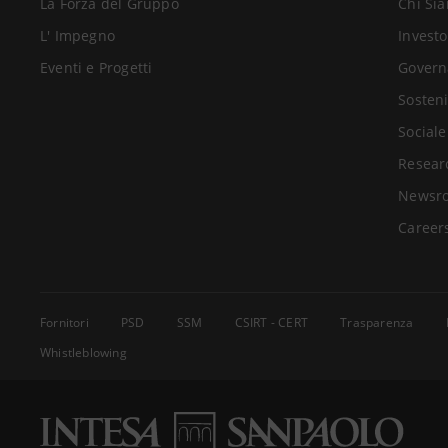
La Forza del Gruppo
Chi Si
L' Impegno
Investo
Eventi e Progetti
Govern
Sosteni
Sociale
Resear
Newsr
Career
Fornitori
PSD
SSM
CSIRT - CERT
Trasparenza
Whistleblowing