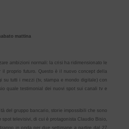
 sabato mattina
zare ambizioni normali: la crisi ha ridimensionato le
r il proprio futuro. Questo è il nuovo concept della
su tutti i mezzi (tv, stampa e mondo digitale) con
sio quale testimonial dei nuovi spot sui canali tv e
ità del gruppo bancario, storie impossibili che sono
e spot televisivi, di cui è protagonista Claudio Bisio,
andranno in onda per due settimane a partire dal 27