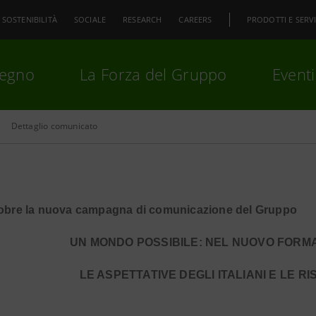
SOSTENIBILITÀ
SOCIALE
RESEARCH
CAREERS
PRODOTTI E SERVI
pegno
La Forza del Gruppo
Eventi
Dettaglio comunicato
premi
Invio
per cercare o
ESC
tobre la nuova campagna di comunicazione del Gruppo
UN MONDO POSSIBILE: NEL NUOVO FORMA
LE ASPETTATIVE DEGLI ITALIANI E LE 