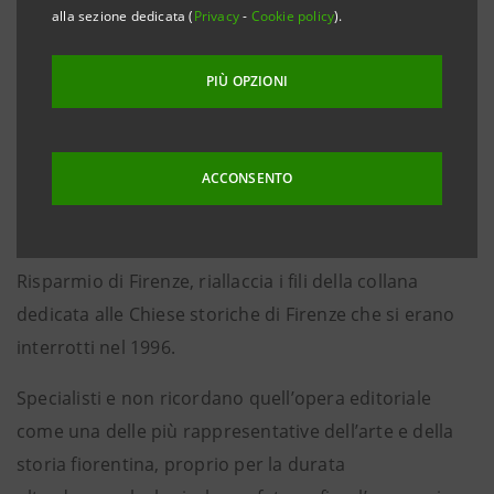
alla sezione dedicata (
Privacy
-
Cookie policy
).
Firenze, 19 dicembre 2013
– Un simbolo per la città, un
PIÙ OPZIONI
monumento che testimonia la ricchezza inesauribile
del patrimonio artistico fiorentino: questa è
ACCONSENTO
Santissima Annunziata, celebrata nel volume “La
Basilica della Santissima Annunziata” che, grazie alla
collaborazione di Banca CR Firenze ed Ente Cassa di
Risparmio di Firenze, riallaccia i fili della collana
dedicata alle Chiese storiche di Firenze che si erano
interrotti nel 1996.
Specialisti e non ricordano quell’opera editoriale
come una delle più rappresentative dell’arte e della
storia fiorentina, proprio per la durata