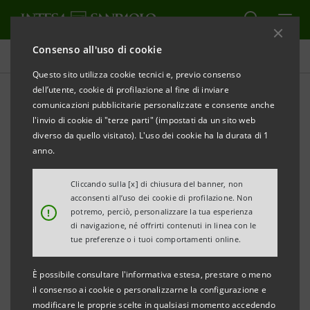
Consenso all'uso di cookie
Comunicati stampa
Questo sito utilizza cookie tecnici e, previo consenso
dell’utente, cookie di profilazione al fine di inviare
STAMPA
AGGIORNA
comunicazioni pubblicitarie personalizzate e consente anche
COMUNICATO STAMPA
l'invio di cookie di "terze parti" (impostati da un sito web
diverso da quello visitato). L'uso dei cookie ha la durata di 1
anno.
BANCA CR FIRENZE ED ENTE CASSA DI RISPARMIO
DI FIRENZE PRESENTANO IL VOLUME
Cliccando sulla [x] di chiusura del banner, non
acconsenti all’uso dei cookie di profilazione. Non
“LA BASILICA DELLA SANTISSIMA ANNUNZIATA.
!
potremo, perciò, personalizzare la tua esperienza
DAL DUECENTO AL CINQUECENTO”
di navigazione, né offrirti contenuti in linea con le
tue preferenze o i tuoi comportamenti online.
È possibile consultare l'informativa estesa, prestare o meno
RINASCE LA STORICA COLLANA EDITORIALE
il consenso ai cookie o personalizzarne la configurazione e
DEDICATA ALLE CHIESE DI FIRENZE
modificare le proprie scelte in qualsiasi momento accedendo