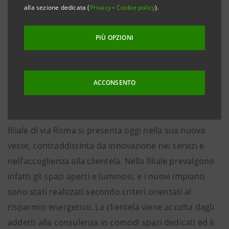
alla sezione dedicata (
Privacy
-
Cookie policy
).
Carrara, 16 gennaio 2014
– Inaugura oggi la filiale di
PIÙ OPZIONI
Cassa di Risparmio di Pistoia e della Lucchesia di via
Roma 18/A a Carrara, alla presenza del presidente
della Banca Alessio Colomeiciuc, del direttore
ACCONSENTO
generale Stefano Visone e delle Autorità locali.
Dopo circa due mesi di lavori di ristrutturazione la
filiale di via Roma si presenta oggi nella sua nuova
veste, contraddistinta da innovazione nei servizi e
nell’accoglienza alla clientela. Nella filiale prevalgono
infatti gli spazi aperti e luminosi, e i nuovi impianti
sono stati realizzati secondo criteri orientati al
risparmio energetico. La clientela viene accolta dagli
addetti alla consulenza in comodi spazi dedicati ed è