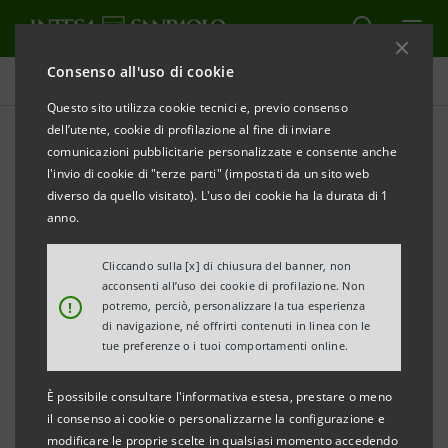
Consenso all'uso di cookie
Comunicati stampa
Questo sito utilizza cookie tecnici e, previo consenso
dell’utente, cookie di profilazione al fine di inviare
STAMPA
AGGIORNA
comunicazioni pubblicitarie personalizzate e consente anche
l'invio di cookie di "terze parti" (impostati da un sito web
COMUNICATO STAMPA
diverso da quello visitato). L'uso dei cookie ha la durata di 1
anno.
CASSA DI RISPARMIO DI PISTOIA E DELLA
LUCCHESIA:
Cliccando sulla [x] di chiusura del banner, non
acconsenti all’uso dei cookie di profilazione. Non
INAUGURATA LA FILIALE DI CARRARA IN VIA ROMA
!
potremo, perciò, personalizzare la tua esperienza
DOPO I LAVORI DI RISTRUTTURAZIONE
di navigazione, né offrirti contenuti in linea con le
tue preferenze o i tuoi comportamenti online.
DALLO SCORSO OTTOBRE LA FILIALE E’ APERTA
È possibile consultare l'informativa estesa, prestare o meno
FINO ALLE 20
il consenso ai cookie o personalizzarne la configurazione e
E ANCHE IL SABATO MATTINA
modificare le proprie scelte in qualsiasi momento accedendo