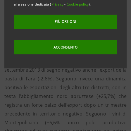
maggiori difficoltà sul fronte dell’export, in
alla sezione dedicata (
Privacy
-
Cookie policy
).
controtendenza rispetto al buon andamento dei
distretti del Mezzogiorno.
PIÙ OPZIONI
A incidere negativamente su questa performance è il
calo dei valori esportati in particolare
ACCONSENTO
dall’abbigliamento sud abruzzese (-37,2%) che arretra
ulteriormente rispetto al trimestre precedente. Al 30
settembre 2013 di segno negativo anche l’export della
pasta di Fara (-2,6%). Seguono invece una dinamica
positiva le esportazioni degli altri tre distretti, con in
testa l’abbigliamento nord abruzzese (+25,7%) che
registra un forte balzo dell’export dopo un trimestre
precedente in territorio negativo. Seguono i vini di
Montepulciano (+6,6% unico polo produttivo