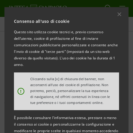
Consenso all'uso di cookie
Comunicati stampa
Questo sito utilizza cookie tecnici e, previo consenso
dell’utente, cookie di profilazione al fine di inviare
STAMPA
AGGIORNA
comunicazioni pubblicitarie personalizzate e consente anche
COMUNICATO STAMPA
l'invio di cookie di "terze parti" (impostati da un sito web
diverso da quello visitato). L'uso dei cookie ha la durata di 1
“Banca dell’Adriatico: in negativo i distretti
anno.
industriali d’Abruzzo, ma tengono i vini di
Montepulciano, i mobili e l’abbigliamento Nord
Cliccando sulla [x] di chiusura del banner, non
acconsenti all’uso dei cookie di profilazione. Non
Abruzzo"
!
potremo, perciò, personalizzare la tua esperienza
di navigazione, né offrirti contenuti in linea con le
Ascoli Piceno, 28 gennaio 2014
. Nel terzo trimestre
tue preferenze o i tuoi comportamenti online.
2013 restano nel complesso ancora in territorio
È possibile consultare l'informativa estesa, prestare o meno
negativo le esportazioni dei cinque distretti abruzzesi
il consenso ai cookie o personalizzarne la configurazione e
(-9,4%). L’Abruzzo è la regione che presenta le
modificare le proprie scelte in qualsiasi momento accedendo