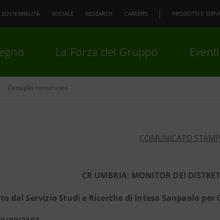
SOSTENIBILITÀ
SOCIALE
RESEARCH
CAREERS
PRODOTTI E SERVI
pegno
La Forza del Gruppo
Eventi
Dettaglio comunicato
premi
Invio
per cercare o
ESC
COMUNICATO STAM
CR UMBRIA: MONITOR DEI DISTRET
ato dal Servizio Studi e Ricerche di Intesa Sanpaolo per