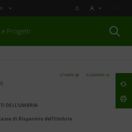
NOTIFICHE
IT
ZI
AREA UTENTE
 e Progetti
per chiudere
STAMPA
AGGIORNA
PA
TI DELL’UMBRIA
 Casse di Risparmio dell’Umbria