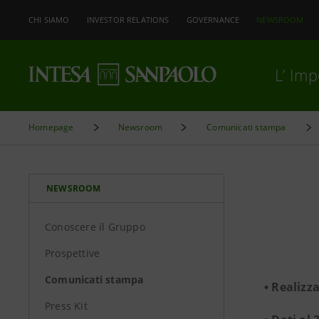
CHI SIAMO
INVESTOR RELATIONS
GOVERNANCE
NEWSROOM
L’ Im
Homepage
Newsroom
Comunicati stampa
NEWSROOM
Conoscere il Gruppo
Prospettive
Comunicati stampa
• Realizz
Press Kit