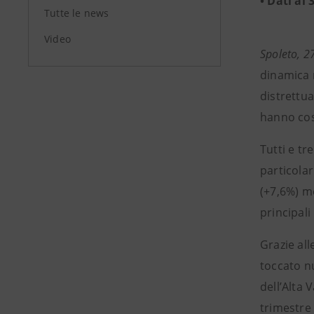
• Dati al
Tutte le news
Video
Spoleto, 2
dinamica 
distrettua
hanno così
Tutti e tr
particolar
(+7,6%) me
principali
Grazie al
toccato nu
dell’Alta 
trimestre