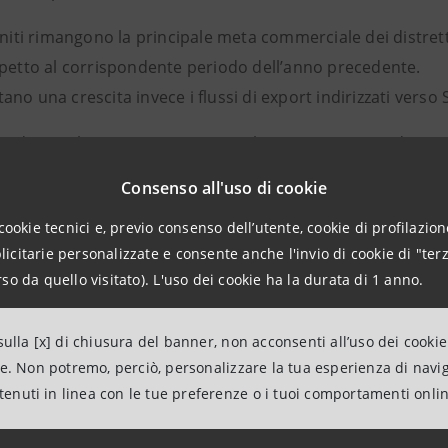
Uniti rimangono la principale meta commerciale dei distret
spetto al corrispondente periodo dell’anno precedente.
no una crescita invece i flussi di export indirizzati verso
dei dati sugli ammortizzatori sociali presenta un quadro men
io commerciale. Nei distretti del mobile dell’Alta Valle de
Consenso all'uso di cookie
nfatti, la CIG straordinaria, che solitamente è attivata in se
cookie tecnici e, previo consenso dell’utente, cookie di profilazione
i accelerazione. Questo dato è un indicatore della debolez
citarie personalizzate e consente anche l'invio di cookie di "terz
dalle buone performance conseguite all’estero.
so da quello visitato). L'uso dei cookie ha la durata di 1 anno.
ulla [x] di chiusura del banner, non acconsenti all’uso dei cookie
mazioni:
ne. Non potremo, perciò, personalizzare la tua esperienza di navi
ntenuti in linea con le tue preferenze o i tuoi comportamenti onli
ntesa Sanpaolo
dia Banca dei Territori e Media Locali