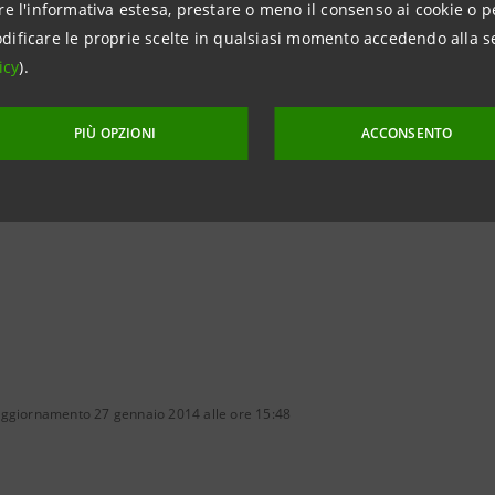
re l'informativa estesa, prestare o meno il consenso ai cookie o p
550
dificare le proprie scelte in qualsiasi momento accedendo alla s
intesasanpaolo.com
icy
).
PIÙ OPZIONI
ACCONSENTO
aggiornamento 27 gennaio 2014 alle ore 15:48