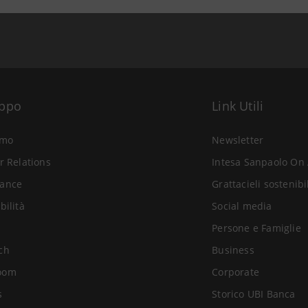
uppo
Link Utili
amo
Newsletter
r Relations
Intesa Sanpaolo On 
ance
Grattacieli sostenibi
bilità
Social media
Persone e Famiglie
ch
Business
oom
Corporate
s
Storico UBI Banca