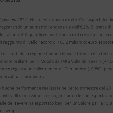
 30/09/2103
7 gennaio 2014
- Nel terzo trimestre del 2013 l’export dei
registrando un aumento tendenziale dell’8,2%. Si tratta d
le italiano. E’ il quindicesimo trimestre di crescita consecu
 raggiunto il livello record di 163,2 milioni di euro esporta
e i distretti della regione hanno chiuso il trimestre in territo
mente brillanti per il Mobile dell’Alta Valle del Tevere (+4
ntre registra un rallentamento l’Olio umbro (+0,8%), penali
 mercati di riferimento.
le buone performance realizzate nel terzo trimestre del 201
ovi livelli di massimo storico, portando le sue esportazion
Valle del Tevere ha esportato beni per un valore pari a 15,8 
 di sempre.