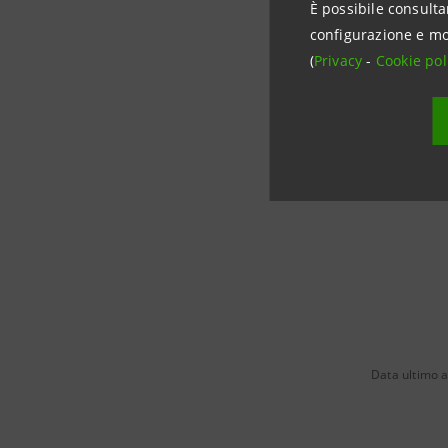
È possibile consulta
055 2612
configurazione e mo
stampa@
(
Privacy
-
Cookie pol
Data ultimo 