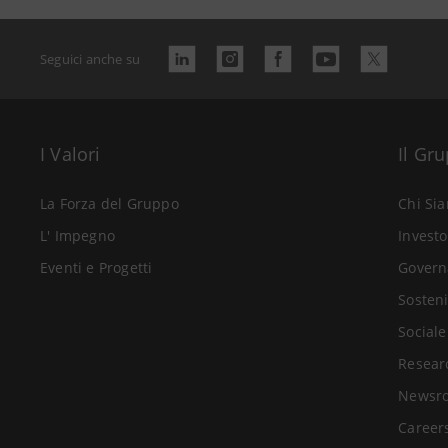
Seguici anche su
I Valori
Il Gr
La Forza del Gruppo
Chi Si
L' Impegno
Investo
Eventi e Progetti
Govern
Sosteni
Sociale
Resear
Newsr
Career