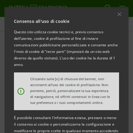
Consenso all'uso di cookie
Comunicati stampa
Questo sito utilizza cookie tecnici e, previo consenso
dell’utente, cookie di profilazione al fine di inviare
STAMPA
AGGIORNA
comunicazioni pubblicitarie personalizzate e consente anche
COMUNICATO STAMPA
l'invio di cookie di "terze parti" (impostati da un sito web
diverso da quello visitato). L'uso dei cookie ha la durata di 1
MALTEMPO: CASSA DI RISPARMIO DEL VENETO
anno.
METTE A DISPOSIZIONE 15 MILIONI DI EURO PER LE
AZIENDE E LE FAMIGLIE DANNEGGIATE
Cliccando sulla [x] di chiusura del banner, non
acconsenti all’uso dei cookie di profilazione. Non
• Finanziamenti a breve e a medio lungo termine
!
potremo, perciò, personalizzare la tua esperienza
fino a 5 anni
di navigazione, né offrirti contenuti in linea con le
tue preferenze o i tuoi comportamenti online.
• Possibilità di anticipo dei risarcimenti
assicurativi
È possibile consultare l'informativa estesa, prestare o meno
• Moratoria mutui con allungamento delle
il consenso ai cookie o personalizzarne la configurazione e
modificare le proprie scelte in qualsiasi momento accedendo
scadenze