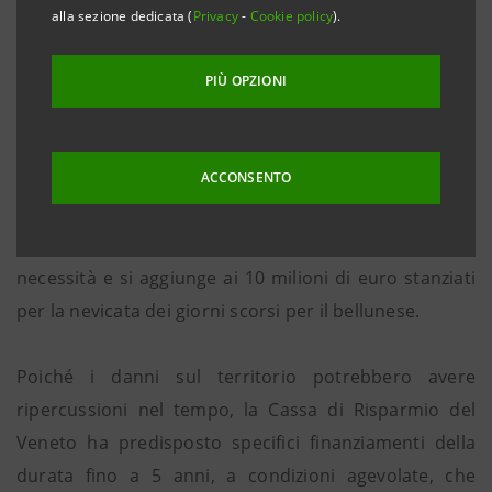
alla sezione dedicata (
Privacy
-
Cookie policy
).
• Spese di istruttoria dimezzate
PIÙ OPZIONI
Padova, 11 febbraio 2014
. Cassa di Risparmio del
Veneto mette a disposizione 15 milioni di euro a
favore delle aziende e delle famiglie venete
ACCONSENTO
danneggiate dalle eccezionali piogge di questi giorni.
Il plafond previsto è elevabile in caso di maggiori
necessità e si aggiunge ai 10 milioni di euro stanziati
per la nevicata dei giorni scorsi per il bellunese.
Poiché i danni sul territorio potrebbero avere
ripercussioni nel tempo, la Cassa di Risparmio del
Veneto ha predisposto specifici finanziamenti della
durata fino a 5 anni, a condizioni agevolate, che