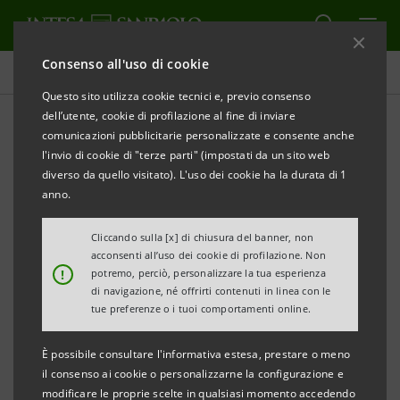
Consenso all'uso di cookie
Comunicati stampa
Questo sito utilizza cookie tecnici e, previo consenso
dell’utente, cookie di profilazione al fine di inviare
STAMPA
AGGIORNA
comunicazioni pubblicitarie personalizzate e consente anche
COMUNICATO STAMPA
l'invio di cookie di "terze parti" (impostati da un sito web
diverso da quello visitato). L'uso dei cookie ha la durata di 1
anno.
THE EUROMONEY AWARDS FOR EXCELLENCE 2014:
Cliccando sulla [x] di chiusura del banner, non
INTESA SANPAOLO PRIVATE BANKING SI
acconsenti all’uso dei cookie di profilazione. Non
!
potremo, perciò, personalizzare la tua esperienza
AGGIUDICA IL PREMIO BEST PRIVATE BANK IN ITALY
di navigazione, né offrirti contenuti in linea con le
tue preferenze o i tuoi comportamenti online.
Londra, Milano, 13 febbraio 2014
– Intesa Sanpaolo
È possibile consultare l'informativa estesa, prestare o meno
Private Banking, la banca private del Gruppo Intesa
il consenso ai cookie o personalizzarne la configurazione e
modificare le proprie scelte in qualsiasi momento accedendo
Sanpaolo, è stata premiata da Euromoney come la