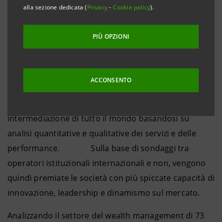
alla sezione dedicata (
Privacy
-
Cookie policy
).
migliore banca private nella categoria “Best private
banking services overall in Italy”, durante la cerimonia
PIÙ OPZIONI
di assegnazione oggi a Londra.
La classifica è stilata annualmente da Euromoney,
ACCONSENTO
testata leader per i mercati finanziari internazionali,
che assegna i riconoscimenti a banche e società di
intermediazione di tutto il mondo basandosi su
analisi quantitative e qualitative dei servizi e delle
performance. Sulla base di sondaggi tra
operatori istituzionali internazionali e non, vengono
quindi premiate le società con più spiccate capacità di
innovazione, leadership e dinamismo sul mercato.
Analizzando il settore del wealth management di 73