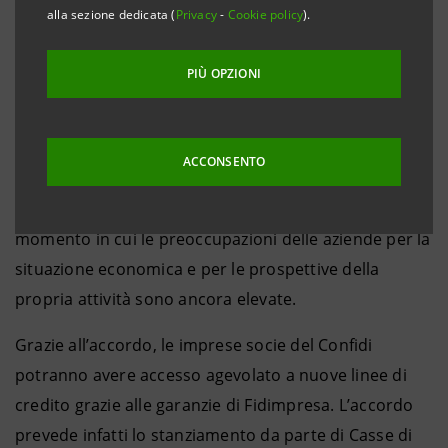
domanda di credito di imprese che hanno
alla sezione dedicata (
Privacy
-
Cookie policy
).
programmi sostenibili di sviluppo
PIÙ OPZIONI
Perugia, 3 marzo 2014
- Casse di Risparmio
dell’Umbria, banca del Gruppo Intesa Sanpaolo, e
Fidimpresa Umbria, il Confidi di CNA, hanno
ACCONSENTO
sottoscritto un accordo che garantirà nuove risorse
alle piccole e medie imprese della regione in un
momento in cui le preoccupazioni delle aziende per la
situazione economica e per le prospettive della
propria attività sono ancora elevate.
Grazie all’accordo, le imprese socie del Confidi
potranno avere accesso agevolato a nuove linee di
credito grazie alle garanzie di Fidimpresa. L’accordo
prevede infatti lo stanziamento da parte di Casse di