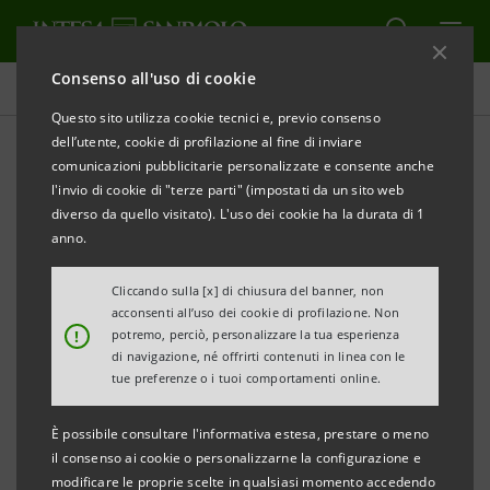
Consenso all'uso di cookie
Comunicati stampa
Questo sito utilizza cookie tecnici e, previo consenso
dell’utente, cookie di profilazione al fine di inviare
STAMPA
AGGIORNA
comunicazioni pubblicitarie personalizzate e consente anche
COMUNICATO STAMPA
l'invio di cookie di "terze parti" (impostati da un sito web
diverso da quello visitato). L'uso dei cookie ha la durata di 1
CASSE DI RISPARMIO DELL’UMBRIA E FIDIMPRESA:
anno.
NUOVE RISORSE PER LE PMI UMBRE
Cliccando sulla [x] di chiusura del banner, non
• Plafond complessivo di 4 milioni di euro a
acconsenti all’uso dei cookie di profilazione. Non
!
potremo, perciò, personalizzare la tua esperienza
sostegno delle esigenze finanziarie delle piccole e
di navigazione, né offrirti contenuti in linea con le
medie imprese della regione
tue preferenze o i tuoi comportamenti online.
• Offerta di finanziamenti a breve e medio-lungo
È possibile consultare l'informativa estesa, prestare o meno
termine, assistiti da garanzie di Fidimpresa
il consenso ai cookie o personalizzarne la configurazione e
• Programma di iniziative volte a stimolare la
modificare le proprie scelte in qualsiasi momento accedendo