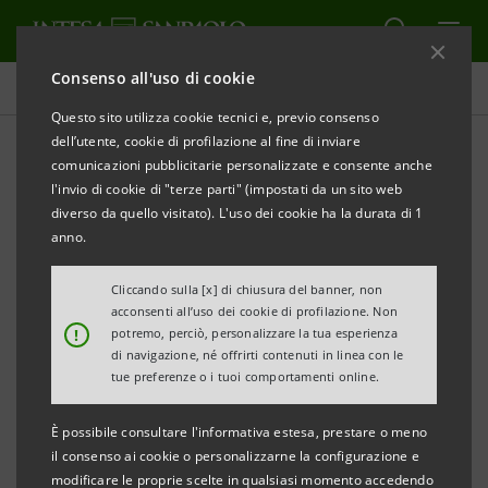
Consenso all'uso di cookie
Comunicati stampa
Questo sito utilizza cookie tecnici e, previo consenso
dell’utente, cookie di profilazione al fine di inviare
STAMPA
AGGIORNA
comunicazioni pubblicitarie personalizzate e consente anche
E’ in programma oggi a Bergamo l’appuntamento per
l'invio di cookie di "terze parti" (impostati da un sito web
il decimo anniversario di
Missione Cuore
, l’iniziativa di
diverso da quello visitato). L'uso dei cookie ha la durata di 1
raccolta fondi per l’acquisto di defibrillatori sostenuta
anno.
da Intesa Sanpaolo in Lombardia, in collaborazione
Cliccando sulla [x] di chiusura del banner, non
con l’Associazione Comocuore Onlus.
acconsenti all’uso dei cookie di profilazione. Non
!
potremo, perciò, personalizzare la tua esperienza
di navigazione, né offrirti contenuti in linea con le
tue preferenze o i tuoi comportamenti online.
Nata a Como nel 2004 come iniziativa locale,
Missione
È possibile consultare l'informativa estesa, prestare o meno
Cuore
oggi è un progetto a tutto campo che, grazie
il consenso ai cookie o personalizzarne la configurazione e
all’impegno dei gestori e della rete di Intesa Sanpaolo
modificare le proprie scelte in qualsiasi momento accedendo