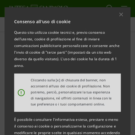
Consenso all'uso di cookie
Comunicati stampa
Questo sito utilizza cookie tecnici e, previo consenso
dell’utente, cookie di profilazione al fine di inviare
STAMPA
AGGIORNA
comunicazioni pubblicitarie personalizzate e consente anche
l'invio di cookie di "terze parti" (impostati da un sito web
COMUNICATO STAMPA
diverso da quello visitato). L'uso dei cookie ha la durata di 1
anno.
GIOSTRA DELLA QUINTANA 2014:
Cliccando sulla [x] di chiusura del banner, non
acconsenti all’uso dei cookie di profilazione. Non
CASSE DI RISPARMIO DELL’UMBRIA
!
potremo, perciò, personalizzare la tua esperienza
RINNOVA LA STORICA PARTNERSHIP
di navigazione, né offrirti contenuti in linea con le
tue preferenze o i tuoi comportamenti online.
La banca del Gruppo Intesa Sanpaolo è sponsor
È possibile consultare l'informativa estesa, prestare o meno
della celebre Giostra
il consenso ai cookie o personalizzarne la configurazione e
modificare le proprie scelte in qualsiasi momento accedendo