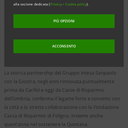
alla sezione dedicata (
Privacy
-
Cookie policy
).
Foligno, 11 settembre 2014
- Casse di Risparmio
PIÙ OPZIONI
dell’Umbria è sponsor della 68^ edizione della Giostra
della Quintana, che si concluderà sabato 13
settembre con il Corteo Storico per le vie di Foligno e
ACCONSENTO
domenica 14 settembre con la Giostra al Campo de li
Giochi.
La storica partnership del Gruppo Intesa Sanpaolo
con la Giostra, negli anni rinnovata puntualmente
prima da Carifol e oggi da Casse di Risparmio
dell’Umbria, conferma il legame forte e convinto con
la città e la stretta collaborazione con la Fondazione
Cassa di Risparmio di Foligno, insieme anche
quest’anno nel sostenere la Quintana.