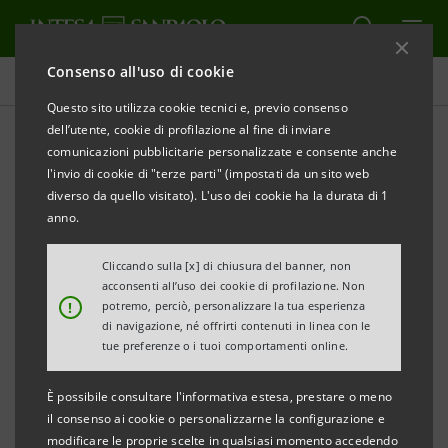
Consenso all'uso di cookie
Comunicati stampa
Questo sito utilizza cookie tecnici e, previo consenso
dell’utente, cookie di profilazione al fine di inviare
STAMPA
AGGIORNA
comunicazioni pubblicitarie personalizzate e consente anche
COMUNICATO STAMPA
l'invio di cookie di "terze parti" (impostati da un sito web
diverso da quello visitato). L'uso dei cookie ha la durata di 1
INTESA SANPAOLO:
anno.
NUOVO MODELLO ORGANIZZATIVO
DELLA BANCA DEI TERRITORI
Cliccando sulla [x] di chiusura del banner, non
acconsenti all’uso dei cookie di profilazione. Non
!
potremo, perciò, personalizzare la tua esperienza
EVOLUZIONE IN LINEA
di navigazione, né offrirti contenuti in linea con le
CON IL PIANO D’IMPRESA 2014-2017
tue preferenze o i tuoi comportamenti online.
•
Ulteriore focalizzazione sul mercato, rafforzando
È possibile consultare l'informativa estesa, prestare o meno
la relazione con la clientela
il consenso ai cookie o personalizzarne la configurazione e
modificare le proprie scelte in qualsiasi momento accedendo
• Centralità delle sette Direzioni Regionali e del