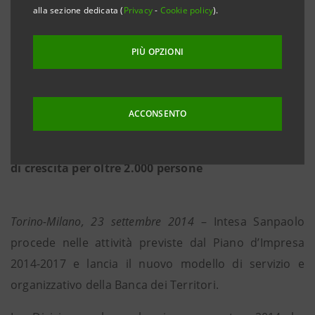
alla sezione dedicata (
Privacy
-
Cookie policy
).
modello di servizio concentrato su tre territori
commerciali specializzati, Retail, Personal e
PIÙ OPZIONI
Imprese
• Valorizzazione delle persone e dei percorsi di
carriera, investimenti in formazione e sviluppo
ACCONSENTO
delle managerialità
• Oltre 1.000 nuovi ruoli commerciali, opportunità
di crescita per oltre 2.000 persone
Torino-Milano, 23 settembre 2014
– Intesa Sanpaolo
procede nelle attività previste dal Piano d’Impresa
2014-2017 e lancia il nuovo modello di servizio e
organizzativo della Banca dei Territori.