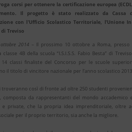
roga corsi per ottenere la certificazione europea (ECDL
mento. Il progetto è stato realizzato da Cassa d
zione con l’Ufficio Scolastico Territoriale, l’Unione I
 di Treviso
 ottobre 2014
– Il prossimo 10 ottobre a Roma, presso Pa
 la classe 4B della scuola “I.S.I.S.S. Fabio Besta” di Tre
e 14 classi finaliste del Concorso per le scuole superior
 il titolo di vincitore nazionale per l’anno scolastico 2013
si troveranno così di fronte ad oltre 250 studenti provenien
, composta da rappresentanti del mondo accademico e de
 e private, che la propria idea imprenditoriale, oltre
 sociale per il proprio territorio, sia anche la migliore.