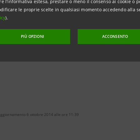
re l'informativa estesa, prestare o meno il consenso ai cookie o p
dificare le proprie scelte in qualsiasi momento accedendo alla s
anpaolo
icy
).
on i Media - Banca dei Territori e Media Locali
49 6539835 - cell. +39 335 1355936
PIÙ OPZIONI
ACCONSENTO
intesasanpaolo.com
aggiornamento 6 ottobre 2014 alle ore 11:39