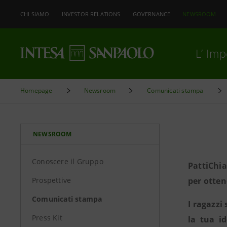
CHI SIAMO
INVESTOR RELATIONS
GOVERNANCE
NEWSROOM
L’ Im
Homepage
Newsroom
Comunicati stampa
NEWSROOM
Conoscere il Gruppo
PattiChia
Prospettive
per otten
Comunicati stampa
I ragazzi
Press Kit
la tua id