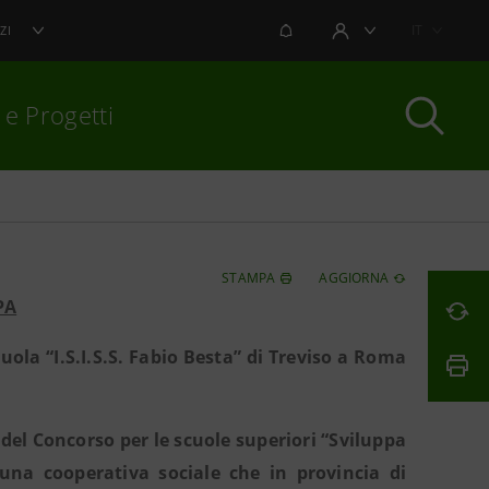
NOTIFICHE
IT
ZI
AREA UTENTE
 e Progetti
per chiudere
STAMPA
AGGIORNA
PA
uola “I.S.I.S.S. Fabio Besta” di Treviso a Roma
 del Concorso per le scuole superiori “Sviluppa
 una cooperativa sociale che in provincia di