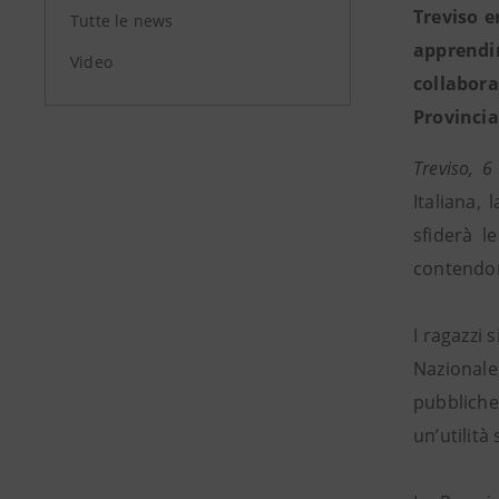
Treviso e
Tutte le news
apprendi
Video
collabora
Provincia
Treviso, 6
Italiana,
sfiderà l
contendono
I ragazzi 
Nazionale
pubbliche
un’utilità