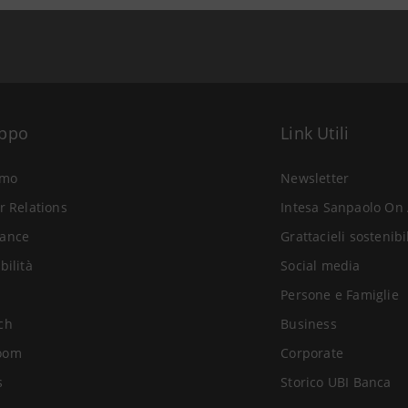
uppo
Link Utili
amo
Newsletter
r Relations
Intesa Sanpaolo On 
ance
Grattacieli sostenibi
bilità
Social media
Persone e Famiglie
ch
Business
oom
Corporate
s
Storico UBI Banca