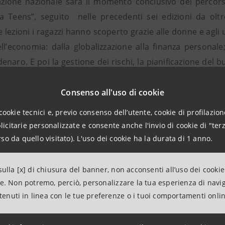
zione nazionale sarà il momento conclusivo del percorso
 Teens”, seguito nelle precedenti sei edizioni da oltre
 lezioni i ragazzi hanno scoperto grazie alle donne e agli 
ell’economia: dalla globalizzazione alla finanza personal
 denaro. E poi la gestione dei rischi, la pianificazione del 
, la legalità. Tutti aspetti di una stessa medaglia, coniugat
vono acquisire per divenire cittadini consapevoli e informa
Consenso all'uso di cookie
cookie tecnici e, previo consenso dell’utente, cookie di profilazione
ione particolare è riservata allo sviluppo del capitale u
citarie personalizzate e consente anche l'invio di cookie di "terz
onomico e alla capacità di guardare al lavoro con una m
so da quello visitato). L'uso dei cookie ha la durata di 1 anno.
sviluppare, con l’aiuto di un esperto di Cassa di Risparmio
o e realmente sostenibile anche dal punto di vista eco
ulla [x] di chiusura del banner, non acconsenti all’uso dei cookie
e poiché consente agli studenti di acquisire informazi
ne. Non potremo, perciò, personalizzare la tua esperienza di navi
ntenuti in linea con le tue preferenze o i tuoi comportamenti onli
 la sua erogazione e come costruire un progetto d’impresa 
azioni