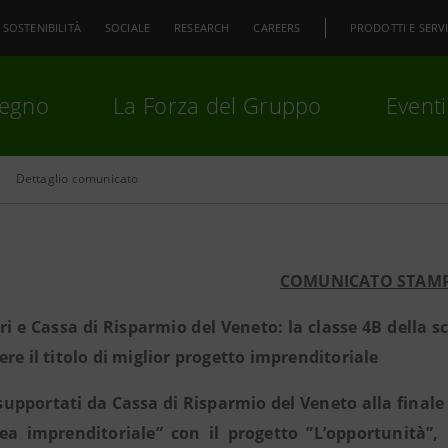
SOSTENIBILITÀ
SOCIALE
RESEARCH
CAREERS
PRODOTTI E SERVI
pegno
La Forza del Gruppo
Eventi
Dettaglio comunicato
premi
Invio
per cercare o
ESC
COMUNICATO STAM
ri e Cassa di Risparmio del Veneto: la classe 4B della sc
ere il titolo di miglior progetto imprenditoriale
 supportati da Cassa di Risparmio del Veneto alla finale
ea imprenditoriale” con il progetto ”L’opportunità”,