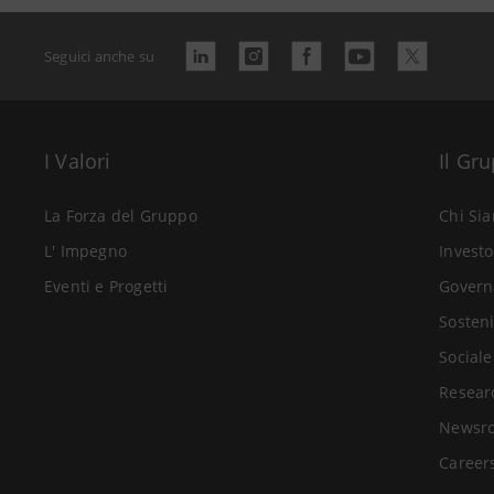
Seguici anche su
I Valori
Il Gr
La Forza del Gruppo
Chi Si
L' Impegno
Investo
Eventi e Progetti
Govern
Sosteni
Sociale
Resear
Newsr
Career