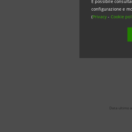
È possibile consulta
configurazione e mo
Intesa S
(
Privacy
-
Cookie pol
Rapporti c
tel. +39 0
stampa@
Data ultimo 