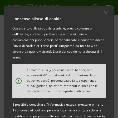
Consenso all'uso di cookie
Comunicati stampa
Questo sito utilizza cookie tecnici e, previo consenso
dell’utente, cookie di profilazione al fine di inviare
STAMPA
AGGIORNA
comunicazioni pubblicitarie personalizzate e consente anche
COMUNICATO STAMPA
l'invio di cookie di "terze parti" (impostati da un sito web
diverso da quello visitato). L'uso dei cookie ha la durata di 1
anno.
BANCA CR FIRENZE:
MONITOR DEI DISTRETTI DELLA TOSCANA
Cliccando sulla [x] di chiusura del banner, non
acconsenti all’uso dei cookie di profilazione. Non
!
potremo, perciò, personalizzare la tua esperienza
• Realizzato dal Servizio Studi e Ricerche di Intesa
di navigazione, né offrirti contenuti in linea con le
Sanpaolo per Banca CR Firenze
tue preferenze o i tuoi comportamenti online.
• Dati al 30/06/2014
È possibile consultare l'informativa estesa, prestare o meno
il consenso ai cookie o personalizzarne la configurazione e
Firenze, 6 ottobre 2014
- Nel secondo trimestre del
modificare le proprie scelte in qualsiasi momento accedendo