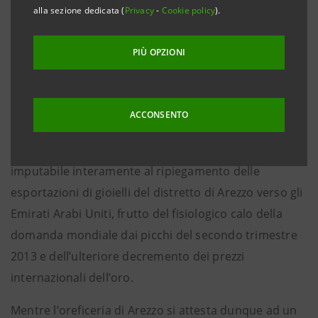
2014 le esportazioni dei distretti tradizionali toscani
alla sezione dedicata (
Privacy
-
Cookie policy
).
sono tornate a superare i 3,1 miliardi di euro, con un
incremento del 4% rispetto allo stesso periodo del
PIÙ OPZIONI
2013.
Tale ritmo appare inferiore rispetto a quello del
ACCONSENTO
primo trimestre ma non desta preoccupazioni sul
piano competitivo. Il rallentamento è infatti
imputabile interamente al ripiegamento delle
esportazioni di gioielli del distretto di Arezzo verso gli
Emirati Arabi Uniti, frutto del fisiologico calo della
domanda mondiale dai picchi del secondo trimestre
2013 e dell’ulteriore decremento dei prezzi
internazionali dell’oro.
Mentre l’oreficeria di Arezzo si attesta dunque ad un