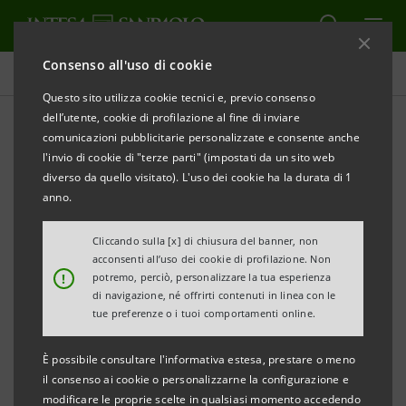
Consenso all'uso di cookie
Comunicati stampa
Questo sito utilizza cookie tecnici e, previo consenso
dell’utente, cookie di profilazione al fine di inviare
STAMPA
AGGIORNA
comunicazioni pubblicitarie personalizzate e consente anche
Emergenza maltempo
l'invio di cookie di "terze parti" (impostati da un sito web
diverso da quello visitato). L'uso dei cookie ha la durata di 1
COMUNICATO STAMPA
anno.
Cliccando sulla [x] di chiusura del banner, non
BANCA CR FIRENZE METTE A DISPOSIZIONE
acconsenti all’uso dei cookie di profilazione. Non
!
potremo, perciò, personalizzare la tua esperienza
UN PLAFOND DI 15 MILIONI DI EURO
di navigazione, né offrirti contenuti in linea con le
A FAVORE DI AZIENDE E FAMIGLIE DANNEGGIATE
tue preferenze o i tuoi comportamenti online.
• finanziamenti a breve e a medio lungo termine
È possibile consultare l'informativa estesa, prestare o meno
fino a 5 anni
il consenso ai cookie o personalizzarne la configurazione e
modificare le proprie scelte in qualsiasi momento accedendo
• moratoria su mutui in corso