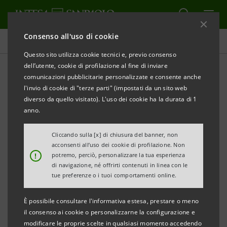
Consenso all'uso di cookie
Comunicati stampa
Questo sito utilizza cookie tecnici e, previo consenso
dell’utente, cookie di profilazione al fine di inviare
STAMPA
AGGIORNA
comunicazioni pubblicitarie personalizzate e consente anche
NOTA PER LA STAMPA
l'invio di cookie di "terze parti" (impostati da un sito web
diverso da quello visitato). L'uso dei cookie ha la durata di 1
anno.
Spazio & Musica XVIII edizione La musica antica nei
Cliccando sulla [x] di chiusura del banner, non
tesori architettonici di Vicenza
acconsenti all’uso dei cookie di profilazione. Non
!
potremo, perciò, personalizzare la tua esperienza
di navigazione, né offrirti contenuti in linea con le
tue preferenze o i tuoi comportamenti online.
CONCERTO DEI VINCITORI
È possibile consultare l'informativa estesa, prestare o meno
il consenso ai cookie o personalizzarne la configurazione e
OTTAVO CONCORSO DI MUSICA ANTICA – PREMIO
modificare le proprie scelte in qualsiasi momento accedendo