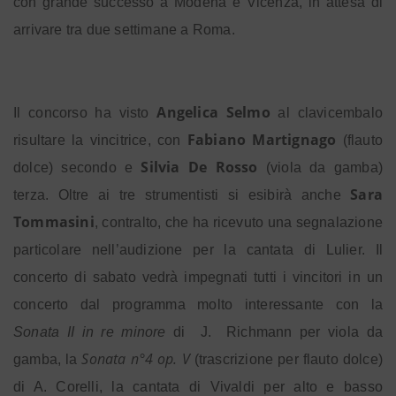
con grande successo a Modena e Vicenza, in attesa di
arrivare tra due settimane a Roma.
Angelica Selmo
Il concorso ha visto
al clavicembalo
Fabiano Martignago
risultare la vincitrice, con
(flauto
Silvia De Rosso
dolce) secondo e
(viola da gamba)
Sara
terza. Oltre ai tre strumentisti si esibirà anche
Tommasini
, contralto, che ha ricevuto una segnalazione
particolare nell’audizione per la cantata di Lulier. Il
concerto di sabato vedrà impegnati tutti i vincitori in un
concerto dal programma molto interessante con la
Sonata II in re minore
di
J.
Richmann per viola da
Sonata n°4 op. V
gamba, la
(trascrizione per flauto dolce)
di A. Corelli, la cantata di Vivaldi per alto e basso