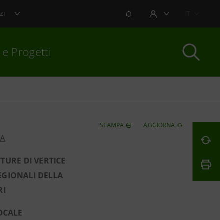
NOTIFICHE
IT
ZI
AREA UTENTE
 e Progetti
per chiudere
STAMPA
AGGIORNA
PA
TURE DI VERTICE
REGIONALI DELLA
RI
OCALE