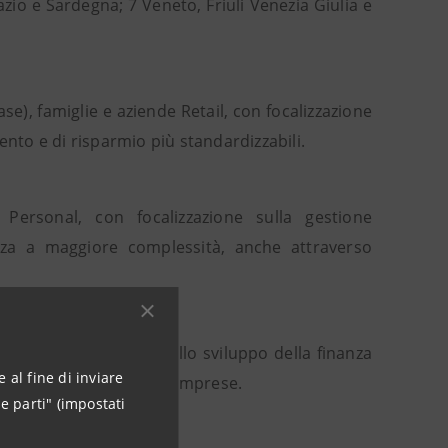
zio e Sardegna; 7 Veneto, Friuli Venezia Giulia e
se), famiglie e aziende Retail, con focalizzazione
ento e di risparmio più standardizzabili.
 Personal, con focalizzazione sulla gestione
nza a maggiore complessità, anche attraverso
, con focalizzazione sullo sviluppo della finanza
 al fine di inviare
nazionalizzazione delle imprese.
e parti" (impostati