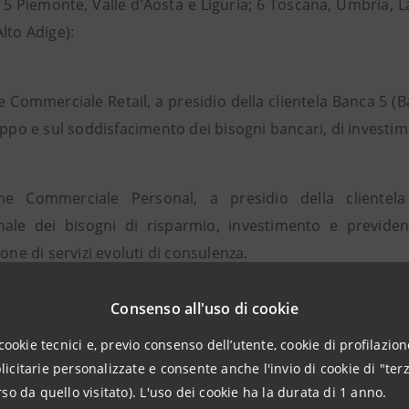
 5 Piemonte, Valle d’Aosta e Liguria; 6 Toscana, Umbria, La
lto Adige):
e Commerciale Retail, a presidio della clientela Banca 5 (Ba
uppo e sul soddisfacimento dei bisogni bancari, di investim
one Commerciale Personal, a presidio della clientela
nale dei bisogni di risparmio, investimento e previde
ione di servizi evoluti di consulenza.
Consenso all'uso di cookie
ne Commerciale Imprese, a presidio della clientela Imprese
cookie tecnici e, previo consenso dell’utente, cookie di profilazione
e finanza straordinaria e sul supporto ai processi di inter
citarie personalizzate e consente anche l'invio di cookie di "terz
so da quello visitato). L'uso dei cookie ha la durata di 1 anno.