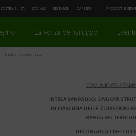
SOSTENIBILITÀ
SOCIALE
RESEARCH
CAREERS
PRODOTTI E SERVI
pegno
La Forza del Gruppo
Eventi
Dettaglio comunicato
premi
Invio
per cercare o
ESC
COMUNICATO STAM
INTESA SANPAOLO: 3 NUOVE STRUT
IN CIASCUNA DELLE 7 DIREZIONI 
BANCA DEI TERRITO
DECLINATO A LIVELLO L