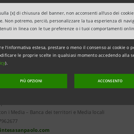
vamente, i 21 direttori commerciali che si insedieranno 
iluppato un’esperienza rilevante all’interno del Gruppo e 
ulla [x] di chiusura del banner, non acconsenti all’uso dei cookie
olare, rappresentano la forte volontà di Intesa Sanpao
ne. Non potremo, perciò, personalizzare la tua esperienza di navi
ntenuti in linea con le tue preferenze o i tuoi comportamenti onli
isti interni al Gruppo.
ne Banca dei Territori con 11,1 milioni clienti, oltre 4.400 fi
re l'informativa estesa, prestare o meno il consenso ai cookie o p
nti operativi netti consolidati di Gruppo, si conferma l’
dificare le proprie scelte in qualsiasi momento accedendo alla s
e il raggiungimento degli obiettivi previsti.
icy
).
PIÙ OPZIONI
ACCONSENTO
mazioni:
npaolo
on i Media – Banca dei territori e Media locali
87962677
intesasanpaolo.com