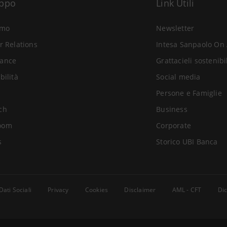
uppo
Link Utili
amo
Newsletter
r Relations
Intesa Sanpaolo On 
ance
Grattacieli sostenibi
bilità
Social media
Persone e Famiglie
ch
Business
oom
Corporate
s
Storico UBI Banca
Dati Sociali
Privacy
Cookies
Disclaimer
AML - CFT
Dic