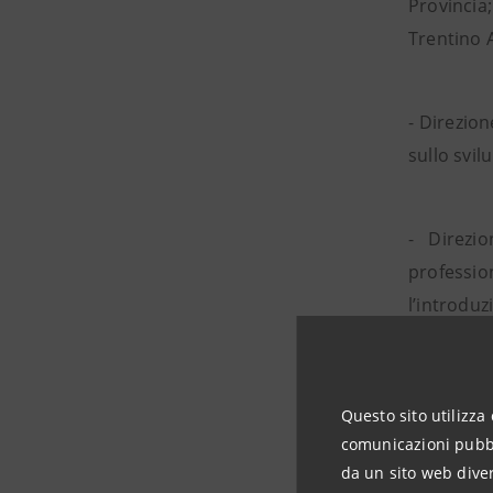
Provincia;
Trentino A
- Direzion
sullo svil
- Direzi
professio
l’introduz
- Direzio
Questo sito utilizza 
d’impresa 
comunicazioni pubbli
da un sito web diver