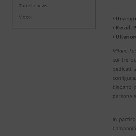
Tutte le news
Video
• Una squ
• Retail,
• Ulterio
Milano-To
cui tre d
dedicati 
configuraz
bisogno, 
persone e
In partic
Campania, 