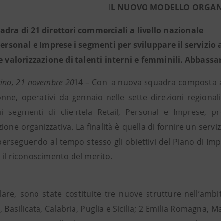
IL NUOVO MODELLO ORGAN
adra di 21 direttori commerciali a livello nazionale
 Personal e Imprese i segmenti per sviluppare il servizio a
re valorizzazione di talenti interni e femminili. Abbass
rino, 21 novembre 20
14 – Con la nuova squadra composta a l
onne, operativi da gennaio nelle sette direzioni regional
ai segmenti di clientela Retail, Personal e Imprese, p
ione organizzativa. La finalità è quella di fornire un servi
perseguendo al tempo stesso gli obiettivi del Piano di Imp
 il riconoscimento del merito.
olare, sono state costituite tre nuove strutture nell’ambi
Basilicata, Calabria, Puglia e Sicilia; 2 Emilia Romagna, 