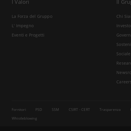
I Valori
Il Gr
La Forza del Gruppo
Chi Si
L' Impegno
Investo
Eventi e Progetti
Govern
Sosteni
Sociale
Resear
Newsr
Career
Fornitori
PSD
SSM
CSIRT - CERT
Trasparenza
Whistleblowing