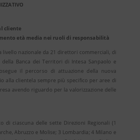
IZZATIVO
l cliente
amento età media nei ruoli di responsabilità
ivello nazionale da 21 direttori commerciali, di
i della Banca dei Territori di Intesa Sanpaolo e
rosegue il percorso di attuazione della nuova
zio alla clientela sempre più specifico per aree di
resa avendo riguardo per la valorizzazione delle
to di ciascuna delle sette Direzioni Regionali (1
Marche, Abruzzo e Molise; 3 Lombardia; 4 Milano e