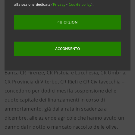
• Iniziativa di Intesa Sanpaolo e delle banche del
alla sezione dedicata (
Privacy
-
Cookie policy
).
Gruppo: Banca CR Firenze, CR Pistoia e Lucchesia,
CR Umbria, CR Provincia di Viterbo, CR Rieti e CR
PIÙ OPZIONI
Civitavecchia
ACCONSENTO
Rieti, 11 dicembre 2014
- Intesa Sanpaolo e le banche
del gruppo che operano in Toscana, Umbria e Lazio –
Banca CR Firenze, CR Pistoia e Lucchesia, CR Umbria,
CR Provincia di Viterbo, CR Rieti e CR Civitavecchia –
concedono per dodici mesi la sospensione delle
quote capitale dei finanziamenti in corso di
ammortamento, già dalla rata in scadenza a
dicembre, alle aziende agricole che hanno avuto un
danno dal ridotto o mancato raccolto delle olive.