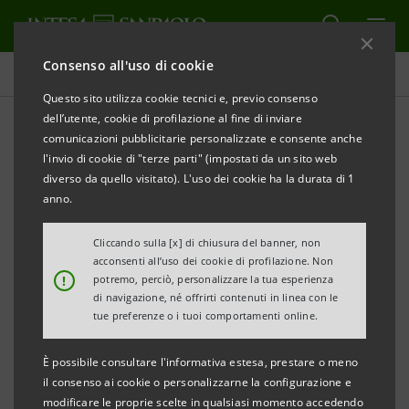
Consenso all'uso di cookie
Comunicati stampa
Questo sito utilizza cookie tecnici e, previo consenso
dell’utente, cookie di profilazione al fine di inviare
STAMPA
AGGIORNA
comunicazioni pubblicitarie personalizzate e consente anche
COMUNICATO STAMPA
l'invio di cookie di "terze parti" (impostati da un sito web
diverso da quello visitato). L'uso dei cookie ha la durata di 1
anno.
GRUPPO INTESA SANPAOLO:
Cliccando sulla [x] di chiusura del banner, non
SOSPENSIONE PER DODICI MESI DELLE QUOTE
acconsenti all’uso dei cookie di profilazione. Non
!
potremo, perciò, personalizzare la tua esperienza
CAPITALE DEI FINANZIAMENTI IN CORSO ALLE
di navigazione, né offrirti contenuti in linea con le
AZIENDE DEL SETTORE OLIVICOLO
tue preferenze o i tuoi comportamenti online.
• Toscana, Umbria e Lazio i territori più coinvolti
È possibile consultare l'informativa estesa, prestare o meno
dal calo della produzione
il consenso ai cookie o personalizzarne la configurazione e
modificare le proprie scelte in qualsiasi momento accedendo