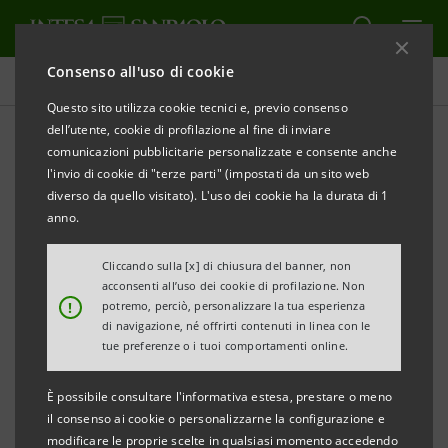
Consenso all'uso di cookie
Comunicati stampa
Questo sito utilizza cookie tecnici e, previo consenso
dell’utente, cookie di profilazione al fine di inviare
STAMPA
AGGIORNA
comunicazioni pubblicitarie personalizzate e consente anche
COMUNICATO STAMPA
l'invio di cookie di "terze parti" (impostati da un sito web
diverso da quello visitato). L'uso dei cookie ha la durata di 1
INTESA SANPAOLO RAFFORZA IL TERRITORIO
anno.
IMPRESE CON LA NOMINA DI
MONICA CRISTANELLI ALLA GUIDA DELLA
Cliccando sulla [x] di chiusura del banner, non
acconsenti all’uso dei cookie di profilazione. Non
STRUTTURA INTERNAZIONALIZZAZIONE IMPRESE
!
potremo, perciò, personalizzare la tua esperienza
di navigazione, né offrirti contenuti in linea con le
• L’ufficio ha sede a Padova e serve tutto il
tue preferenze o i tuoi comportamenti online.
territorio nazionale attraverso 2350 gestori
È possibile consultare l'informativa estesa, prestare o meno
imprese e 600 specialisti;
il consenso ai cookie o personalizzarne la configurazione e
• 5 desk geografici per promuovere la crescita delle
modificare le proprie scelte in qualsiasi momento accedendo