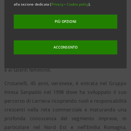
imprese italiane al di fuori dei confini nazionali.
alla sezione dedicata (
Privacy
-
Cookie policy
).
Padova, 10 dicembre 2014 –
Monica Cristanelli, guiderà
PIÙ OPZIONI
la Struttura Internazionalizzazione Imprese di Intesa
Sanpaolo. La nomina rientra nel progetto di
rafforzamento del “territorio imprese”, attraverso la
ACCONSENTO
valorizzazione delle risorse interne con una
particolare attenzione al rinnovamento generazionale
e ai talenti femminili.
Cristanelli, 45 anni, veronese, è entrata nel Gruppo
Intesa Sanpaolo nel 1998 dove ha sviluppato il suo
percorso di carriera ricoprendo ruoli e responsabilità
crescenti nella rete commerciale e maturando una
profonda conoscenza del segmento imprese, in
particolare nel Nord Est e nell’Emilia Romagna,