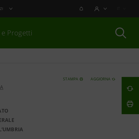
NOTIFICHE
IT
ZI
AREA UTENTE
 e Progetti
per chiudere
STAMPA
AGGIORNA
PA
ATO
ERALE
LL’UMBRIA