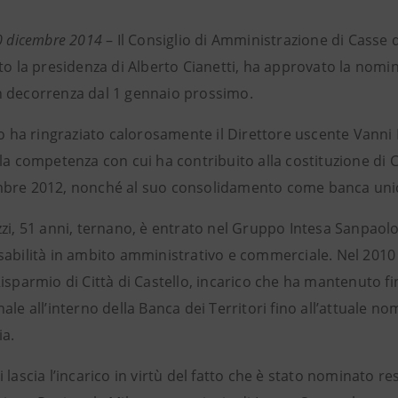
0 dicembre 2014
– Il Consiglio di Amministrazione di Casse d
to la presidenza di Alberto Cianetti, ha approvato la nomin
 decorrenza dal 1 gennaio prossimo.
io ha ringraziato calorosamente il Direttore uscente Vanni B
la competenza con cui ha contribuito alla costituzione di C
bre 2012, nonché al suo consolidamento come banca unic
zzi, 51 anni, ternano, è entrato nel Gruppo Intesa Sanpaolo
sabilità in ambito amministrativo e commerciale. Nel 2010
isparmio di Città di Castello, incarico che ha mantenuto f
ale all’interno della Banca dei Territori fino all’attuale 
ia.
 lascia l’incarico in virtù del fatto che è stato nominato