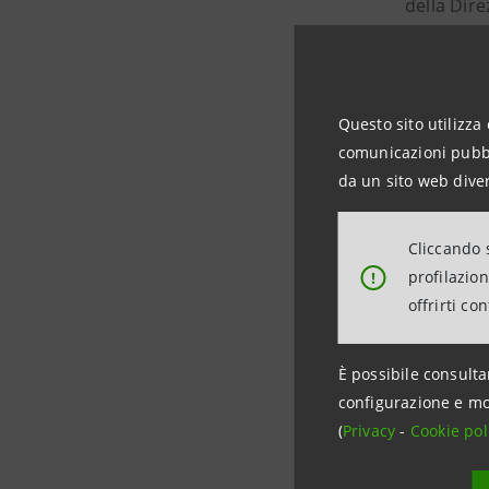
della Dire
Casse di 
sportelli, 
Questo sito utilizza 
comunicazioni pubbli
da un sito web diver
Cliccando s
Per infor
profilazio
!
offrirti co
Banca CR 
Ufficio Me
È possibile consulta
055 2612
configurazione e mo
(
Privacy
-
Cookie pol