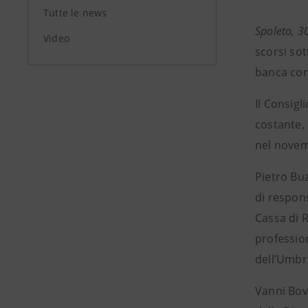
Tutte le news
Spoleto, 3
Video
scorsi sot
banca con
Il Consigl
costante, 
nel novem
Pietro Bu
di respon
Cassa di R
profession
dell’Umbr
Vanni Bovi