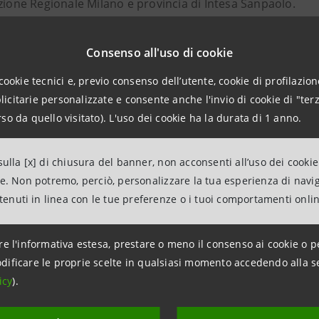
zione Regionale Milano e provincia di Intesa Sanpaolo.
Risparmio dell’Umbria è la banca di riferimento di Intesa 
Consenso all'uso di cookie
a servizio di oltre 182.000 clienti.
cookie tecnici e, previo consenso dell’utente, cookie di profilazione
citarie personalizzate e consente anche l'invio di cookie di "terz
so da quello visitato). L'uso dei cookie ha la durata di 1 anno.
ulla [x] di chiusura del banner, non acconsenti all’uso dei cookie
mazioni:
ne. Non potremo, perciò, personalizzare la tua esperienza di navi
ntenuti in linea con le tue preferenze o i tuoi comportamenti onli
Firenze - Gruppo Intesa Sanpaolo
dia Banca dei Territori e Media Locali
re l'informativa estesa, prestare o meno il consenso ai cookie o p
216
-
stampa@intesasanpaolo.com
dificare le proprie scelte in qualsiasi momento accedendo alla s
icy
).