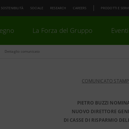
SOSTENIBILITÀ
SOCIALE
RESEARCH
CAREERS
PRODOTTI E SERVI
pegno
La Forza del Gruppo
Eventi
Dettaglio comunicato
premi
Invio
per cercare o
ESC
COMUNICATO STAM
PIETRO BUZZI NOMIN
NUOVO DIRETTORE GEN
DI CASSE DI RISPARMIO DE