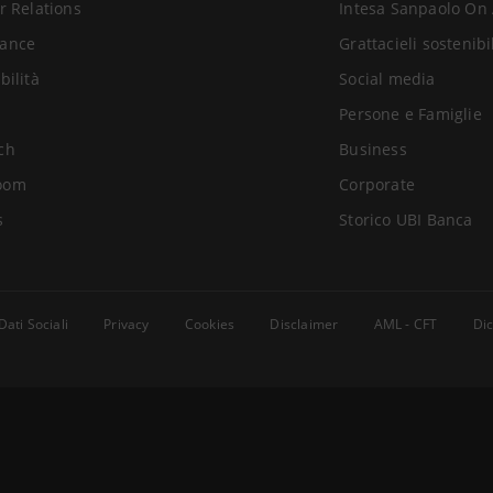
r Relations
Intesa Sanpaolo On 
ance
Grattacieli sostenibi
bilità
Social media
Persone e Famiglie
ch
Business
oom
Corporate
s
Storico UBI Banca
Dati Sociali
Privacy
Cookies
Disclaimer
AML - CFT
Dic