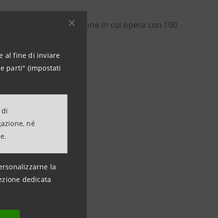
Sanpaolo in Umbria, regione in cui opera con 100
 al fine di inviare
e parti" (impostati
 di
gazione, né
ne.
ersonalizzarne la
ezione dedicata