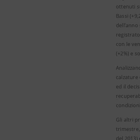
ottenuti s
Bassi (+9,
dell’anno 
registrato
con le ven
(+2%) e so
Analizzand
calzature 
ed il deci
recuperab
condizion
Gli altri 
trimestre,
del 2013) 