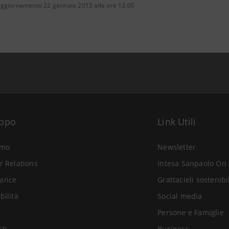
aggiornamento 22 gennaio 2015 alle ore 12:00
uppo
Link Utili
amo
Newsletter
r Relations
Intesa Sanpaolo On 
ance
Grattacieli sostenibi
bilità
Social media
Persone e Famiglie
ch
Business