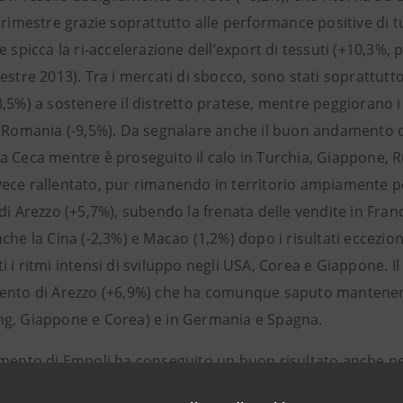
trimestre grazie soprattutto alle performance positive di tutt
e spicca la ri-accelerazione dell’export di tessuti (+10,3%, p
mestre 2013). Tra i mercati di sbocco, sono stati soprattu
,5%) a sostenere il distretto pratese, mentre peggiorano i 
 Romania (-9,5%). Da segnalare anche il buon andamento di 
a Ceca mentre è proseguito il calo in Turchia, Giappone, Ru
ce rallentato, pur rimanendo in territorio ampiamente posit
di Arezzo (+5,7%), subendo la frenata delle vendite in Fran
che la Cina (-2,3%) e Macao (1,2%) dopo i risultati eccezio
 i ritmi intensi di sviluppo negli USA, Corea e Giappone. I
ento di Arezzo (+6,9%) che ha comunque saputo mantenere 
g, Giappone e Corea) e in Germania e Spagna.
amento di Empoli ha conseguito un buon risultato anche ne
 d’arresto di inizio d’anno. L’export ha beneficiato soprat