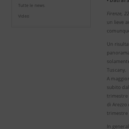
• Dati al
Tutte le news
Firenze, 
Video
un lieve a
comunque 
Un risulta
panorama 
solamente 
Tuscany.
A maggior
subito dal
trimestre 
di Arezzo 
trimestre 
In general