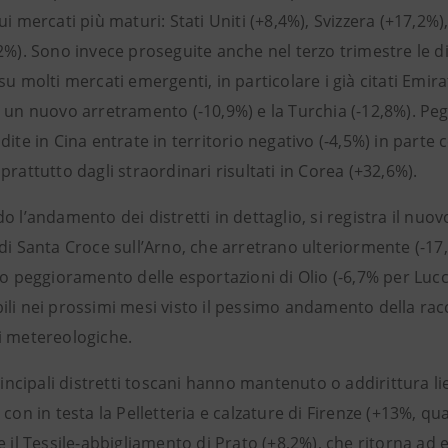
ui mercati più maturi: Stati Uniti (+8,4%), Svizzera (+17,2
2%). Sono invece proseguite anche nel terzo trimestre le di
su molti mercati emergenti, in particolare i già citati Emira
 un nuovo arretramento (-10,9%) e la Turchia (-12,8%). Peg
dite in Cina entrate in territorio negativo (-4,5%) in par
prattutto dagli straordinari risultati in Corea (+32,6%).
o l’andamento dei distretti in dettaglio, si registra il nuov
di Santa Croce sull’Arno, che arretrano ulteriormente (-17,
so peggioramento delle esportazioni di Olio (-6,7% per Lucca
ili nei prossimi mesi visto il pessimo andamento della rac
i metereologiche.
principali distretti toscani hanno mantenuto o addirittura li
 con in testa la Pelletteria e calzature di Firenze (+13%, qu
e il Tessile-abbigliamento di Prato (+8,2%), che ritorna ad e