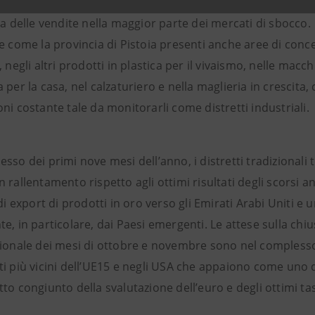
 invece le esportazioni del Floro-vivaistico di Pistoia, che 
sa delle vendite nella maggior parte dei mercati di sbocco.
e come la provincia di Pistoia presenti anche aree di conce
, negli altri prodotti in plastica per il vivaismo, nelle mac
 per la casa, nel calzaturiero e nella maglieria in crescit
ni costante tale da monitorarli come distretti industriali.
sso dei primi nove mesi dell’anno, i distretti tradizional
n rallentamento rispetto agli ottimi risultati degli scorsi
 di export di prodotti in oro verso gli Emirati Arabi Uniti
e, in particolare, dai Paesi emergenti. Le attese sulla chius
zionale dei mesi di ottobre e novembre sono nel complesso b
ti più vicini dell’UE15 e negli USA che appaiono come uno 
to congiunto della svalutazione dell’euro e degli ottimi tas