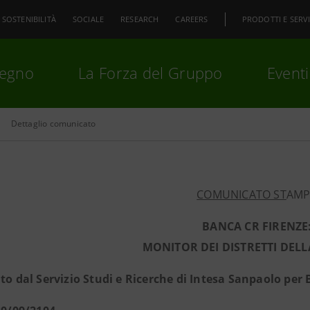
SOSTENIBILITÀ
SOCIALE
RESEARCH
CAREERS
PRODOTTI E SERVI
pegno
La Forza del Gruppo
Eventi
Dettaglio comunicato
premi
Invio
per cercare o
ESC
COMUNICATO ST
AMP
BANCA CR FIRENZE
MONITOR DEI DISTRETTI DEL
ato dal Servizio Studi e Ricerche di Intesa Sanpaolo per