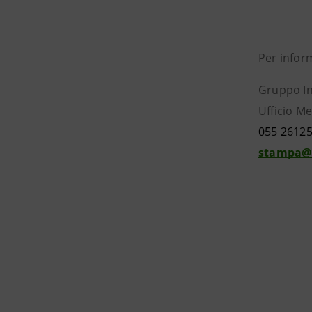
Per infor
Gruppo I
Ufficio Me
055 2612
stampa@