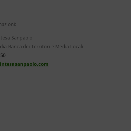
mazioni:
ntesa Sanpaolo
dia Banca dei Territori e Media Locali
550
intesasanpaolo.com