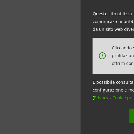
dell’accel
(-4,9%), p
Questo sito utilizza 
comunicazioni pubbli
(-13,7%).
da un sito web diver
Da segnala
mobili di 
Cliccando s
soprattut
profilazio
!
grazie al 
offrirti co
Sembra ess
È possibile consulta
Lamporecc
configurazione e mo
l’accelera
(
Privacy
-
Cookie pol
tedesco, 
Calano le
(-5,7%), 