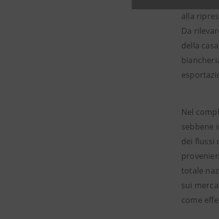
Migliorano
alla ripre
Da rilevar
della casa
biancheria
esportazio
Nel comple
sebbene i
dei flussi
provenient
totale na
sui merca
come effet