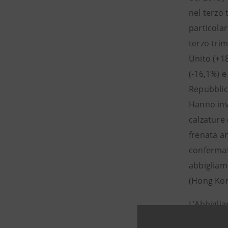
nel terzo 
particolar
terzo tri
Unito (+18
(-16,1%) e
Repubblic
Hanno inve
calzature 
frenata an
confermati
abbigliam
(Hong Kon
L’Abbigli
la battuta