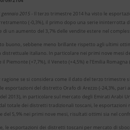
 30/09/2104
22 gennaio 2015
- Il terzo trimestre 2014 ha visto le esportazi
rretramento (-0,3%), il primo dopo una serie ininterrotta di 
di un aumento del 3,7% delle vendite estere nel compless
to buono, sebbene meno brillante rispetto agli ultimi otti
distrettuale italiano. In particolare nei primi nove mesi d
il Piemonte (+7,7%), il Veneto (+4,5%) e l’Emilia Romagna 
 ragione se si considera come il dato del terzo trimestre s
le esportazioni del distretto Orafo di Arezzo (-24,3%, pari 
del 2013), in particolare sul mercato degli Emirati Arabi Uni
dal totale dei distretti tradizionali toscani, le esportazioni 
e del 5,9% nei primi nove mesi, risultati ottimi sia nel con
e, le esportazioni dei distretti toscani per mercato di sbocc