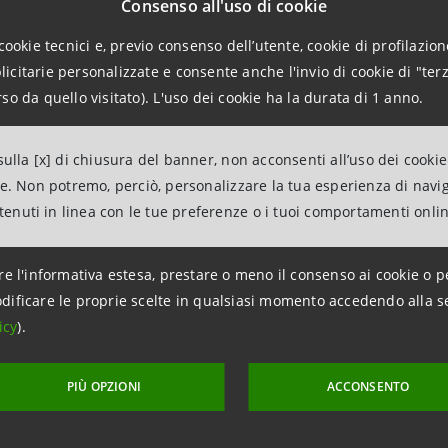
Consenso all'uso di cookie
erazione in Francia (+5,9%) e Svizzera (+9,9%). E’ prosegu
iù che compensato dagli ottimi risultati in Cina (+40%). In 
cookie tecnici e, previo consenso dell’utente, cookie di profilazione
citarie personalizzate e consente anche l'invio di cookie di "terz
so da quello visitato). L'uso dei cookie ha la durata di 1 anno.
re anche il netto miglioramento delle esportazioni di due dis
Poggibonsi Sinalunga - incremento del 50,2% nel terzo trimes
ulla [x] di chiusura del banner, non acconsenti all’uso dei cookie
to allo straordinario recupero messo a segno negli USA - e
ne. Non potremo, perciò, personalizzare la tua esperienza di navi
salvataggio del principale player sembra uscita dalla fase d
ntenuti in linea con le tue preferenze o i tuoi comportamenti onli
ere terminata anche la lunga fase di difficoltà delle Calzat
re l'informativa estesa, prestare o meno il consenso ai cookie o p
hio (+10,7%). A questi recuperi si uniscono, nel definire
dificare le proprie scelte in qualsiasi momento accedendo alla s
zione delle vendite estere del Cartario di Capannori (+7,9%)
icy
).
olandese e svizzero.
PIÙ OPZIONI
ACCONSENTO
 esportazioni di Marmo di Carrara (-5,9%) e continua a rim
seppure con qualche segnale di miglioramento proveniente d