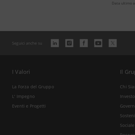
Data ultimo 
Seguici anche su
I Valori
Il Gr
La Forza del Gruppo
Chi Si
L' Impegno
Investo
Eventi e Progetti
Govern
Sosteni
Sociale
Resear