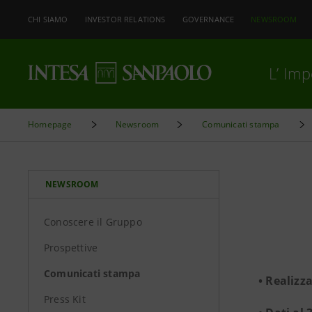
CHI SIAMO
INVESTOR RELATIONS
GOVERNANCE
NEWSROOM
L’ Im
Homepage
Newsroom
Comunicati stampa
NEWSROOM
Conoscere il Gruppo
Prospettive
Comunicati stampa
• Realizz
Press Kit