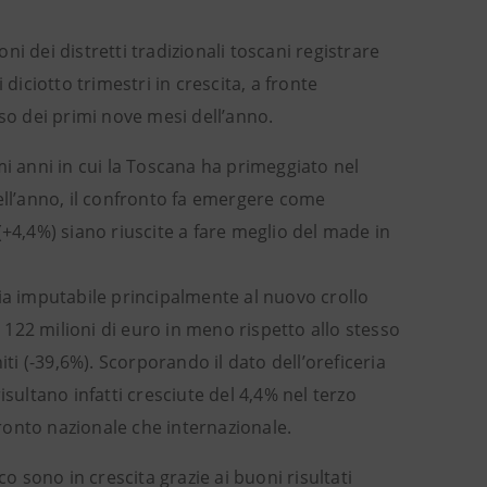
oni dei distretti tradizionali toscani registrare
diciotto trimestri in crescita, a fronte
o dei primi nove mesi dell’anno.
mi anni in cui la Toscana ha primeggiato nel
ell’anno, il confronto fa emergere come
(+4,4%) siano riuscite a fare meglio del made in
ia imputabile principalmente al nuovo crollo
a 122 milioni di euro in meno rispetto allo stesso
ti (-39,6%). Scorporando il dato dell’oreficeria
risultano infatti cresciute del 4,4% nel terzo
fronto nazionale che internazionale.
o sono in crescita grazie ai buoni risultati