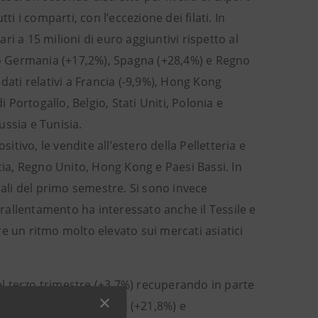
i i comparti, con l’eccezione dei filati. In
ari a 15 milioni di euro aggiuntivi rispetto al
tto Germania (+17,2%), Spagna (+28,4%) e Regno
dati relativi a Francia (-9,9%), Hong Kong
Portogallo, Belgio, Stati Uniti, Polonia e
ssia e Tunisia.
ivo, le vendite all’estero della Pelletteria e
cia, Regno Unito, Hong Kong e Paesi Bassi. In
nali del primo semestre. Si sono invece
l rallentamento ha interessato anche il Tessile e
un ritmo molto elevato sui mercati asiatici
l terzo trimestre (+3,7%) recuperando in parte
tutto del boom negli USA (+21,8%) e