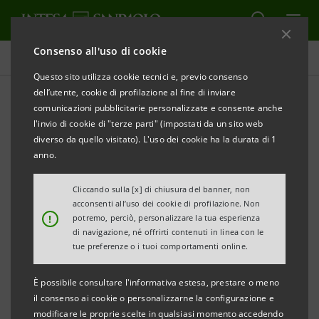
Consenso all'uso di cookie
Comunicati stampa
Questo sito utilizza cookie tecnici e, previo consenso
dell’utente, cookie di profilazione al fine di inviare
STAMPA
AGGIORNA
comunicazioni pubblicitarie personalizzate e consente anche
Emergenza maltempo
l'invio di cookie di "terze parti" (impostati da un sito web
diverso da quello visitato). L'uso dei cookie ha la durata di 1
COMUNICATO STAMPA
anno.
Cliccando sulla [x] di chiusura del banner, non
BANCA CR FIRENZE: INIZIATIVE A FAVORE DI
acconsenti all’uso dei cookie di profilazione. Non
!
potremo, perciò, personalizzare la tua esperienza
AZIENDE E FAMIGLIE DANNEGGIATE DAL
di navigazione, né offrirti contenuti in linea con le
MALTEMPO.
tue preferenze o i tuoi comportamenti online.
FINANZIAMENTI E AGEVOLAZIONI PER FAR FRONTE
È possibile consultare l'informativa estesa, prestare o meno
AI GRAVI DANNI
il consenso ai cookie o personalizzarne la configurazione e
A EDIFICI PRIVATI, GIARDINI, ATTIVITÀ
modificare le proprie scelte in qualsiasi momento accedendo