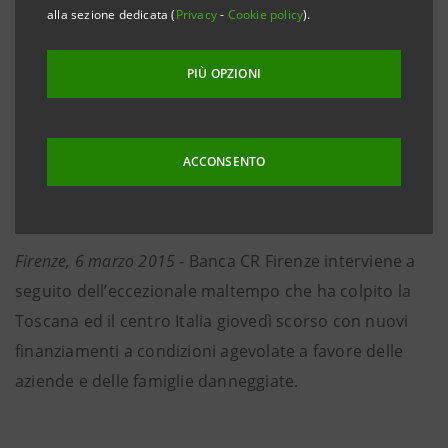
COMMERCIALI E IMPRENDITORIALI
alla sezione dedicata (
Privacy
-
Cookie policy
).
finanziamenti a breve e a medio lungo
PIÙ OPZIONI
termine fino a 5 anni
moratoria su mutui in corso
ACCONSENTO
spese di istruttoria azzerate
iter semplice
Firenze, 6 marzo 2015
- Banca CR Firenze interviene a
seguito dell’eccezionale maltempo che ha colpito la
Toscana ed il centro Italia giovedì scorso con nuovi
finanziamenti a condizioni agevolate a favore delle
aziende e delle famiglie danneggiate.