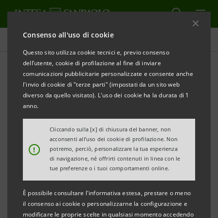
Consenso all'uso di cookie
Comunicati stampa
Questo sito utilizza cookie tecnici e, previo consenso
dell’utente, cookie di profilazione al fine di inviare
STAMPA
AGGIORNA
comunicazioni pubblicitarie personalizzate e consente anche
COMUNICATO STAMPA
l'invio di cookie di "terze parti" (impostati da un sito web
diverso da quello visitato). L'uso dei cookie ha la durata di 1
anno.
Roma, 19 marzo 2015
Cliccando sulla [x] di chiusura del banner, non
acconsenti all’uso dei cookie di profilazione. Non
!
potremo, perciò, personalizzare la tua esperienza
di navigazione, né offrirti contenuti in linea con le
E’ stato rinnovato a Roma l’accordo tra Polizia di
tue preferenze o i tuoi comportamenti online.
Stato e Intesa Sanpaolo per la prevenzione e il
È possibile consultare l'informativa estesa, prestare o meno
contrasto degli attacchi informatici diretti ai sistemi
il consenso ai cookie o personalizzarne la configurazione e
informativi critici e ai servizi di home banking e
modificare le proprie scelte in qualsiasi momento accedendo