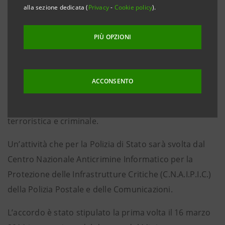
monetica del Gruppo Intesa Sanpaolo.
alla sezione dedicata (
Privacy
-
Cookie policy
).
La convenzione, firmata dal Capo della Polizia
PIÙ OPZIONI
Alessandro Pansa e dal Consigliere Delegato e CEO di
Intesa Sanpaolo Carlo Messina ha per obiettivo
l’adozione condivisa di procedure di intervento e di
ACCONSENTO
scambio di informazioni utili alla prevenzione e al
contrasto degli attacchi informatici di matrice
terroristica e criminale.
Un’attività che per la Polizia di Stato sarà svolta dal
Centro Nazionale Anticrimine Informatico per la
Protezione delle Infrastrutture Critiche (C.N.A.I.P.I.C.)
della Polizia Postale e delle Comunicazioni.
L’accordo è stato stipulato la prima volta il 16 marzo