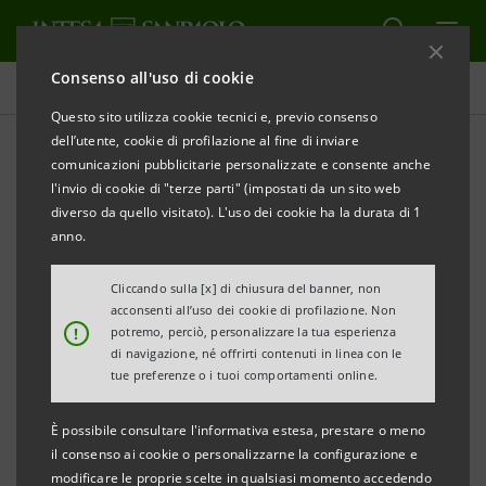
Consenso all'uso di cookie
Comunicati stampa
Questo sito utilizza cookie tecnici e, previo consenso
dell’utente, cookie di profilazione al fine di inviare
STAMPA
AGGIORNA
comunicazioni pubblicitarie personalizzate e consente anche
COMUNICATO STAMPA
l'invio di cookie di "terze parti" (impostati da un sito web
diverso da quello visitato). L'uso dei cookie ha la durata di 1
anno.
MONITOR DEI POLI TECNOLOGICI DEL LAZIO:
Cliccando sulla [x] di chiusura del banner, non
EVIDENZE DEL 2014
acconsenti all’uso dei cookie di profilazione. Non
!
potremo, perciò, personalizzare la tua esperienza
di navigazione, né offrirti contenuti in linea con le
tue preferenze o i tuoi comportamenti online.
•Poli tecnologici laziali: crescita dell’export del 7,1%
•Polo farmaceutico e polo aereonautico chiudono in
È possibile consultare l'informativa estesa, prestare o meno
positivo
il consenso ai cookie o personalizzarne la configurazione e
modificare le proprie scelte in qualsiasi momento accedendo
•Resta fragile il quadro del mercato del lavoro