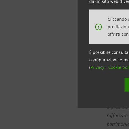
da un sito web diver
all’intrat
impresa” 
Cliccando s
Sanpaolo 
profilazio
!
offrirti co
Al termin
di azienda
È possibile consulta
Nel pomeri
configurazione e mo
(
Privacy
-
iniziative
Cookie pol
che si ter
Santuario”
contributo
Il presid
rafforzare 
patrimonio