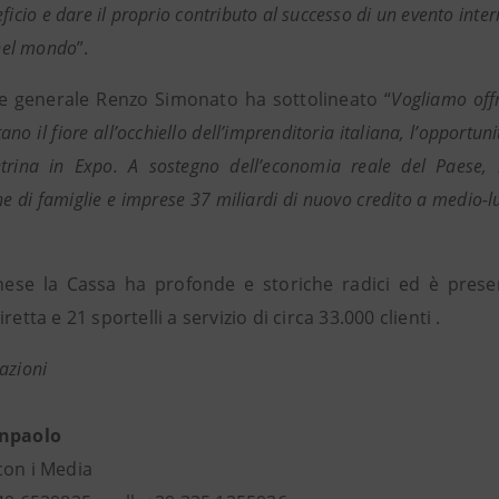
ficio e dare il proprio contributo al successo di un evento inte
 nel mondo
”.
ore generale Renzo Simonato ha sottolineato “
Vogliamo offr
no il fiore all’occhiello dell’imprenditoria italiana, l’opportuni
etrina in Expo. A sostegno dell’economia reale del Paese,
ne di famiglie e imprese 37 miliardi di nuovo credito a medio-l
nese la Cassa ha profonde e storiche radici ed è presen
retta e 21 sportelli a servizio di circa 33.000 clienti .
azioni
anpaolo
con i Media