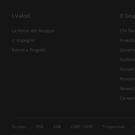
I Valori
Il Gr
La Forza del Gruppo
Chi Si
L' Impegno
Investo
Eventi e Progetti
Govern
Sosteni
Sociale
Resear
Newsr
Career
Fornitori
PSD
SSM
CSIRT - CERT
Trasparenza