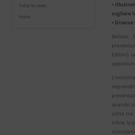
• Illustr
Tutte le news
cogliere 
Video
• Diverse
Belluno, 
presentazi
Editori) 
opportuni
L’incontr
imprendit
presentaz
quando si
sotto tre 
infine la 
stimolant