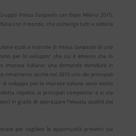
l Gruppo Intesa Sanpaolo con Expo Milano 2015,
talia con il mondo, che coinvolge tutti e stimola
ezione studi e ricerche di Intesa Sanpaolo di uno
volano per lo sviluppo” che cui è emerso che lo
 le imprese italiane: una domanda mondiale in
he rimarranno anche nel 2015 uno dei principali
zi di sviluppo per le imprese italiane sono molto
ridotta rispetto ai principali competitor e si sta
ri in grado di apprezzare l’elevata qualità del
onate per cogliere le opportunità presenti sui