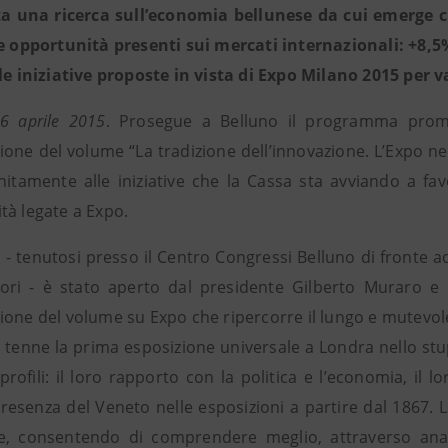
ata una ricerca sull’economia bellunese da cui emerge 
le opportunità presenti sui mercati internazionali: +8,5
 le iniziative proposte in vista di Expo Milano 2015 per v
16 aprile 2015
. Prosegue a Belluno il programma prom
one del volume “La tradizione dell’innovazione. L’Expo nell
unitamente alle iniziative che la Cassa sta avviando a fav
tà legate a Expo.
o - tenutosi presso il Centro Congressi Belluno di fronte 
ori - è stato aperto dal presidente Gilberto Muraro e
ione del volume su Expo che ripercorre il lungo e mutevole
 tenne la prima esposizione universale a Londra nello stup
profili: il loro rapporto con la politica e l’economia, il l
presenza del Veneto nelle esposizioni a partire dal 1867. 
e, consentendo di comprendere meglio, attraverso analo