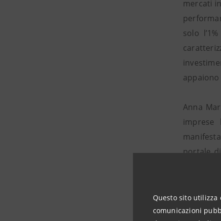
mercati in
performanc
solo l’1%
caratteriz
investime
appaiono 
Anna Mari
imprese 
manifestaz
portale d
turismo e
anche dop
un percors
Questo sito utilizza 
senz’altro
comunicazioni pubbli