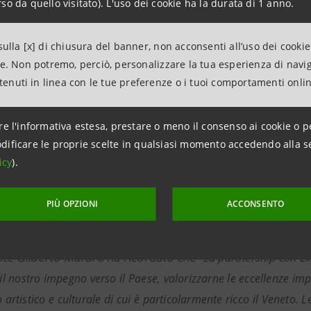
so da quello visitato). L'uso dei cookie ha la durata di 1 anno.
tenimento, con i principali musei e teatri del territorio. 
che prevede la presenza di oltre 400 imprese del territori
ulla [x] di chiusura del banner, non acconsenti all’uso dei cookie
ha in Expo.
ne. Non potremo, perciò, personalizzare la tua esperienza di navi
ntenuti in linea con le tue preferenze o i tuoi comportamenti onli
e c’è stata la testimonianza del presidente di Unifarco, E
 del territorio di successo.
re l'informativa estesa, prestare o meno il consenso ai cookie o p
ggio si è tenuta la riunione del Consiglio di amministrazi
dificare le proprie scelte in qualsiasi momento accedendo alla s
 a favore del bellunese, in particolare: il sostegno alla F
icy
).
rà a fine agosto ad Auronzo di Cadore, un contributo al Ce
, itinerario musicale poetico e di conoscenza di luoghi di 
PIÙ OPZIONI
ACCONSENTO
 a I Solisti Veneti per concerto che si terrà a Belluno a lugl
ente Gilberto Muraro ha ricordato che “
La partnership con E
il nostro impegno verso il Paese, valorizzarne le eccellenze impr
 artistico e culturale di cui è particolarmente ricco il Veneto.