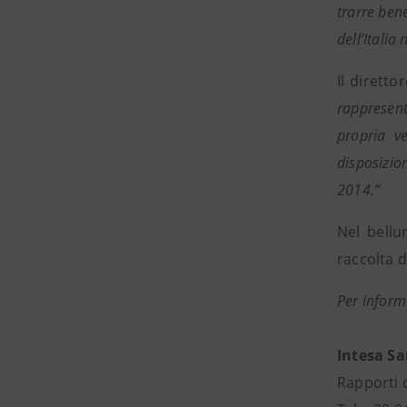
trarre bene
dell’Italia
Il dirett
rappresenta
propria v
disposizio
2014.”
Nel bellu
raccolta di
Per inform
Intesa S
Rapporti 