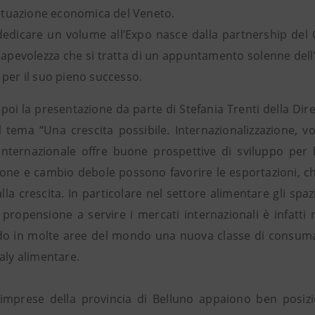
 situazione economica del Veneto.
 dedicare un volume all’Expo nasce dalla partnership de
apevolezza che si tratta di un appuntamento solenne dell’I
 per il suo pieno successo.
 poi la presentazione da parte di Stefania Trenti della Dir
l tema “Una crescita possibile. Internazionalizzazione, 
internazionale offre buone prospettive di sviluppo per
ione e cambio debole possono favorire le esportazioni, c
lla crescita. In particolare nel settore alimentare gli spa
a propensione a servire i mercati internazionali è infatti 
o in molte aree del mondo una nuova classe di consumato
aly alimentare.
imprese della provincia di Belluno appaiono ben posizi