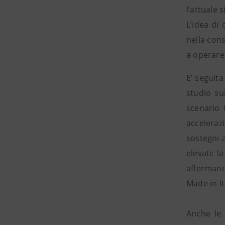
l’attuale
L’idea di
nella cons
a operare
E’ seguita
studio su
scenario 
acceleraz
sostegni a
elevati: l
affermand
Made in It
Anche le 