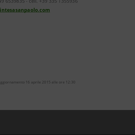
49 6539835 - cell. +39 335 1355936
intesasanpaolo.com
aggiornamento 16 aprile 2015 alle ore 12:30