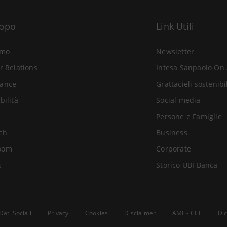
uppo
Link Utili
amo
Newsletter
r Relations
Intesa Sanpaolo On 
ance
Grattacieli sostenibi
bilità
Social media
Persone e Famiglie
ch
Business
oom
Corporate
s
Storico UBI Banca
Dati Sociali
Privacy
Cookies
Disclaimer
AML - CFT
Dic