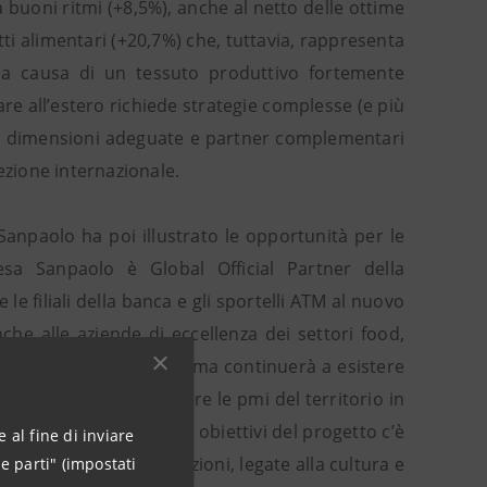
a buoni ritmi (+8,5%), anche al netto delle ottime
ti alimentari (+20,7%) che, tuttavia, rappresenta
e a causa di un tessuto produttivo fortemente
re all’estero richiede strategie complesse (e più
ne: dimensioni adeguate e partner complementari
zione internazionale.
anpaolo ha poi illustrato le opportunità per le
esa Sanpaolo è Global Official Partner della
 le filiali della banca e gli sportelli ATM al nuovo
he alle aziende di eccellenza dei settori food,
ia attività. La piattaforma continuerà a esistere
a Sanpaolo a sostenere le pmi del territorio in
 internazionali. Tra gli obiettivi del progetto c’è
 al fine di inviare
nte alle offerte e promozioni, legate alla cultura e
e parti" (impostati