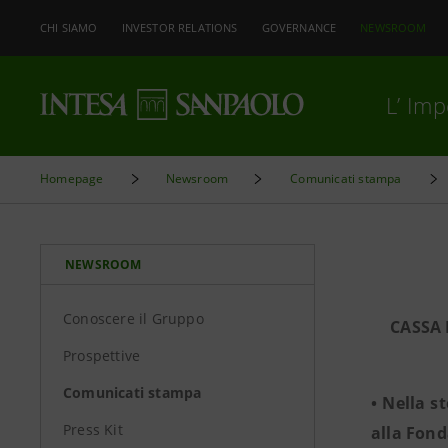
CHI SIAMO
INVESTOR RELATIONS
GOVERNANCE
NEWSROOM
L’ Im
Homepage
Newsroom
Comunicati stampa
NEWSROOM
Conoscere il Gruppo
CASSA 
Prospettive
Comunicati stampa
• Nella s
Press Kit
alla Fond