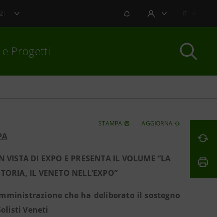
NOTIFICHE
IT
ZI
AREA UTENTE
 e Progetti
per chiudere
STAMPA
AGGIORNA
PA
VISTA DI EXPO E PRESENTA IL VOLUME “LA
TORIA, IL VENETO NELL’EXPO”
 amministrazione che ha deliberato il sostegno
olisti Veneti