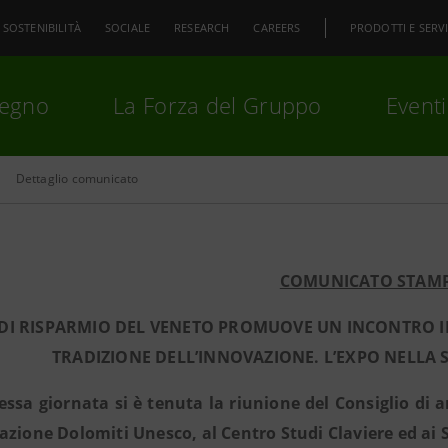
SOSTENIBILITÀ
SOCIALE
RESEARCH
CAREERS
PRODOTTI E SERVI
pegno
La Forza del Gruppo
Eventi
Dettaglio comunicato
premi
Invio
per cercare o
ESC
COMUNICATO STAM
DI RISPARMIO DEL VENETO PROMUOVE UN INCONTRO IN 
TRADIZIONE DELL’INNOVAZIONE. L’EXPO NELLA S
tessa giornata si è tenuta la riunione del Consiglio di
azione Dolomiti Unesco, al Centro Studi Claviere ed ai S