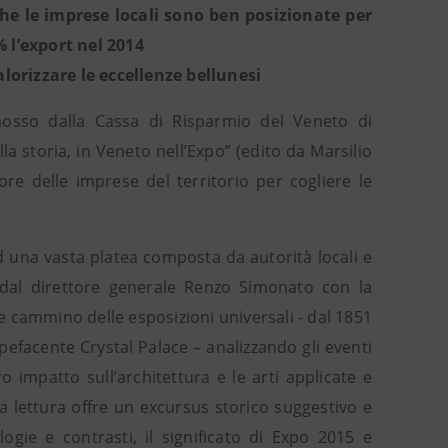
che le imprese locali sono ben posizionate per
% l’export nel 2014
alorizzare le eccellenze bellunesi
osso dalla Cassa di Risparmio del Veneto di
a storia, in Veneto nell’Expo” (edito da Marsilio
ore delle imprese del territorio per cogliere le
ad una vasta platea composta da autorità locali e
 dal direttore generale Renzo Simonato con la
 cammino delle esposizioni universali - dal 1851
efacente Crystal Palace – analizzando gli eventi
oro impatto sull’architettura e le arti applicate e
La lettura offre un excursus storico suggestivo e
gie e contrasti, il significato di Expo 2015 e