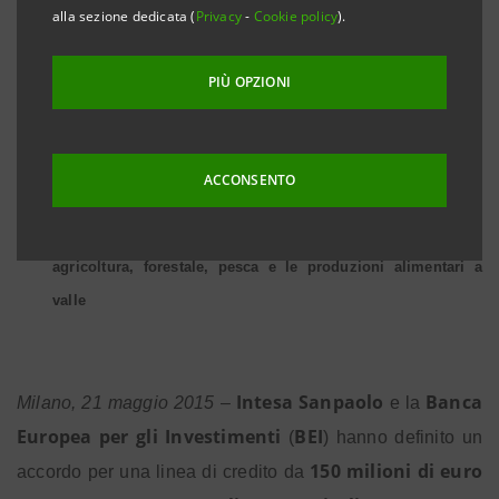
alla sezione dedicata (
Privacy
-
Cookie policy
).
PER IL SISTEMA AGRO-ALIMENTARE ITALIANO
PIÙ OPZIONI
Banca Europea per gli Investimenti (BEI) e Intesa Sanpaolo
finanziano progetti per PMI, Mid-caps, consorzi agricoli e
ACCONSENTO
reti d’impresa
Interessate tutte le filiere del sistema agro-alimentare:
agricoltura, forestale, pesca e le produzioni alimentari a
valle
Intesa Sanpaolo
Banca
Milano, 21 maggio 2015
–
e la
Europea per gli Investimenti
BEI
(
) hanno definito un
150 milioni di euro
accordo per una linea di credito da