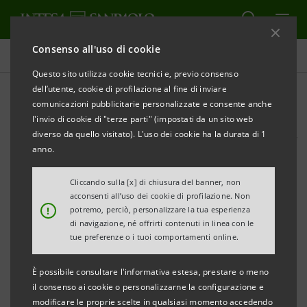
Consenso all'uso di cookie
Comunicati stampa
Questo sito utilizza cookie tecnici e, previo consenso
dell’utente, cookie di profilazione al fine di inviare
STAMPA
AGGIORNA
comunicazioni pubblicitarie personalizzate e consente anche
l'invio di cookie di "terze parti" (impostati da un sito web
L’accordo sottoscritto presso “The Waterstone”, lo
diverso da quello visitato). L'uso dei cookie ha la durata di 1
Spazio espositivo del gruppo bancario all’interno di
anno.
Expo Milano 2015
Cliccando sulla [x] di chiusura del banner, non
acconsenti all’uso dei cookie di profilazione. Non
!
potremo, perciò, personalizzare la tua esperienza
di navigazione, né offrirti contenuti in linea con le
COMUNICATO STAMPA
tue preferenze o i tuoi comportamenti online.
È possibile consultare l'informativa estesa, prestare o meno
il consenso ai cookie o personalizzarne la configurazione e
INTESA SANPAOLO E BEI: 150 MILIONI
modificare le proprie scelte in qualsiasi momento accedendo