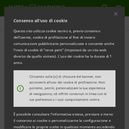
Consenso all'uso di cookie
Comunicati stampa
Questo sito utilizza cookie tecnici e, previo consenso
dell’utente, cookie di profilazione al fine di inviare
STAMPA
AGGIORNA
comunicazioni pubblicitarie personalizzate e consente anche
COMUNICATO STAMPA
l'invio di cookie di "terze parti" (impostati da un sito web
diverso da quello visitato). L'uso dei cookie ha la durata di 1
CASSA DI RISPARMIO DEL VENETO INCONTRA IL
anno.
MONTI RUGBY ROVIGO JUNIOR
Cliccando sulla [x] di chiusura del banner, non
Oltre 50 ragazzi tra gli 8 e i 14 anni hanno visitato
acconsenti all’uso dei cookie di profilazione. Non
!
potremo, perciò, personalizzare la tua esperienza
la sede della banca a Rovigo attraverso un
di navigazione, né offrirti contenuti in linea con le
percorso didattico che si è snodato tra il caveau, le
tue preferenze o i tuoi comportamenti online.
cassette di sicurezza, l’area bancomat e gli uffici
È possibile consultare l'informativa estesa, prestare o meno
operativi
il consenso ai cookie o personalizzarne la configurazione e
modificare le proprie scelte in qualsiasi momento accedendo
Rovigo, 13 maggio 2015
. Cassa di Risparmio del Veneto