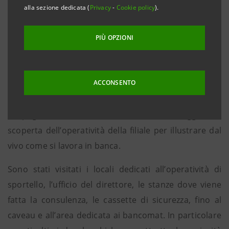
alla sezione dedicata (
Privacy
-
Cookie policy
).
ha organizzato un incontro pomeridiano con i ragazzi
iscritti al Monti Rugby Rovigo junior presso la propria
PIÙ OPZIONI
sede di Rovigo in via Mazzini.
Lo scopo dell’incontro è didattico: i ragazzi, un
ACCONSENTO
centinaio in tutto, tra gli otto e i 14 anni sono stati
accompagnati dalla direttrice della filiale Antonella
Cespuglio e dai suoi collaboratori in un viaggio alla
scoperta dell’operatività della filiale per illustrare dal
vivo come si lavora in banca.
Sono stati visitati i locali dedicati all’operatività di
sportello, l’ufficio del direttore, le stanze dove viene
fatta la consulenza, le cassette di sicurezza, fino al
caveau e all’area dedicata ai bancomat. In particolare