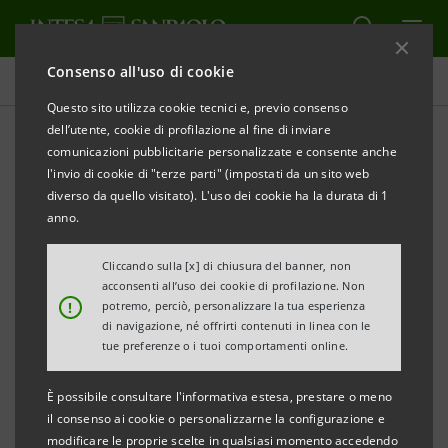
Consenso all'uso di cookie
Comunicati stampa
Questo sito utilizza cookie tecnici e, previo consenso
dell’utente, cookie di profilazione al fine di inviare
STAMPA
AGGIORNA
comunicazioni pubblicitarie personalizzate e consente anche
COMUNICATO STAMPA
l'invio di cookie di "terze parti" (impostati da un sito web
diverso da quello visitato). L'uso dei cookie ha la durata di 1
INTESA SANPAOLO PER EXPO MILANO 2015
anno.
“ECCO LA MIA IMPRESA”
Cliccando sulla [x] di chiusura del banner, non
QUATTROCENTO ECCELLENZE ITALIANE SI
acconsenti all’uso dei cookie di profilazione. Non
!
potremo, perciò, personalizzare la tua esperienza
RACCONTANO
di navigazione, né offrirti contenuti in linea con le
tue preferenze o i tuoi comportamenti online.
SABATO 27 GIUGNO ORE 10,30 APPUNTAMENTO
CON I VINI ALLEGRINI
È possibile consultare l'informativa estesa, prestare o meno
il consenso ai cookie o personalizzarne la configurazione e
modificare le proprie scelte in qualsiasi momento accedendo