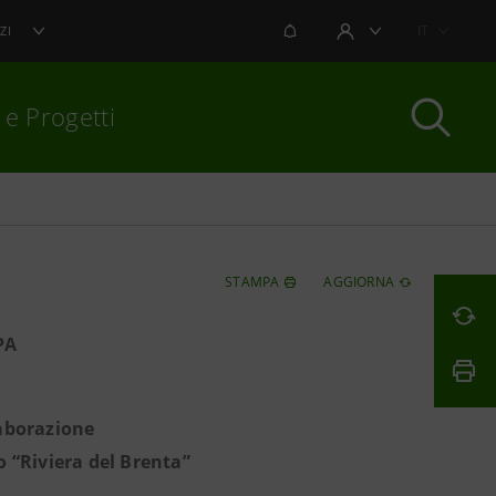
NOTIFICHE
IT
ZI
AREA UTENTE
 e Progetti
per chiudere
STAMPA
AGGIORNA
PA
laborazione
o “Riviera del Brenta”