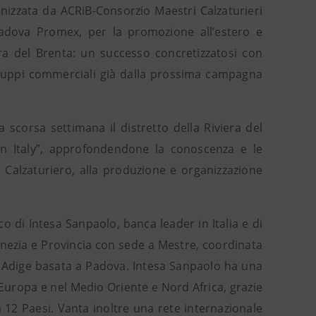
ganizzata da ACRiB-Consorzio Maestri Calzaturieri
Padova Promex, per la promozione all’estero e
era del Brenta: un successo concretizzatosi con
sviluppi commerciali già dalla prossima campagna
 scorsa settimana il distretto della Riviera del
 in Italy”, approfondendone la conoscenza e le
o Calzaturiero, alla produzione e organizzazione
co di Intesa Sanpaolo, banca leader in Italia e di
enezia e Provincia con sede a Mestre, coordinata
to Adige basata a Padova. Intesa Sanpaolo ha una
Europa e nel Medio Oriente e Nord Africa, grazie
 in 12 Paesi. Vanta inoltre una rete internazionale