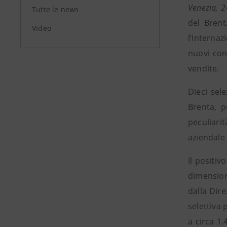
Venezia, 
Tutte le news
del Brent
Video
l’Interna
nuovi con
vendite.
Dieci sel
Brenta, p
peculiari
aziendale
Il positiv
dimension
dalla Dir
selettiva
a circa 1.