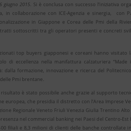
26 giugno 2015
. Si è conclusa con successo l’iniziativa or
a, in collaborazione con ICE-Agenzia e sinergia, con 
zionalizzazione in Giappone e Corea delle Pmi della Rivi
tratti sottoscritti tra gli operatori presenti e concreti 
ezionati top buyers giapponesi e coreani hanno visitato la
olo di eccellenza nella manifattura calzaturiera “Made
tà: dalla formazione, innovazione e ricerca del Politecnic
 delle Pmi brentane.
o risultato è stato possibile anche grazie al supporto tecni
e europea, che presidia il distretto con l’Area Imprese V
ezione Regionale Veneto Friuli Venezia Giulia Trentino Al
 presenza nel commercial banking nei Paesi del Centro-Est 
400 filiali e 8,3 milioni di clienti delle banche controllate