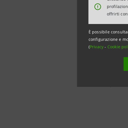
Con tale 
profilazio
!
accompagn
offrirti co
Italy”, e 
È possibile consulta
Ha dichia
configurazione e mo
sistema im
(
Privacy
-
Cookie pol
vedendo i 
derivano 
direzione
sull’inter
superare la