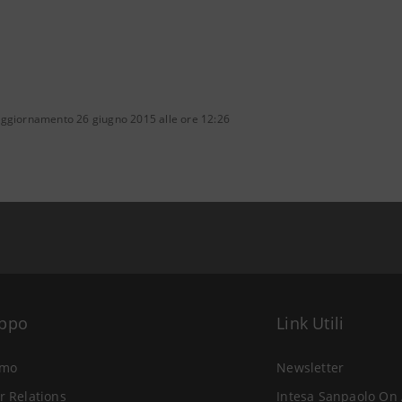
aggiornamento 26 giugno 2015 alle ore 12:26
uppo
Link Utili
amo
Newsletter
r Relations
Intesa Sanpaolo On 