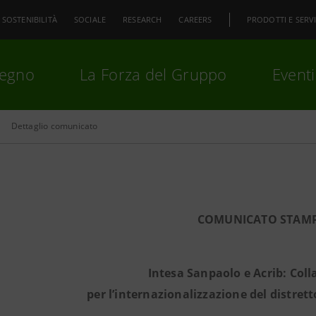
SOSTENIBILITÀ
SOCIALE
RESEARCH
CAREERS
PRODOTTI E SERVI
pegno
La Forza del Gruppo
Eventi
Dettaglio comunicato
premi
Invio
per cercare o
ESC
COMUNICATO STAM
Intesa Sanpaolo e Acrib: Col
per l’internazionalizzazione del distrett