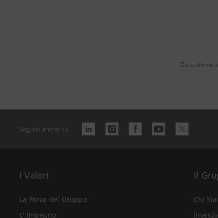
Data ultimo 
Seguici anche su
I Valori
Il Gr
La Forza del Gruppo
Chi Si
L' Impegno
Investo