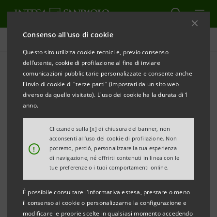
Consenso all'uso di cookie
Comunicati stampa
Questo sito utilizza cookie tecnici e, previo consenso
dell’utente, cookie di profilazione al fine di inviare
STAMPA
AGGIORNA
comunicazioni pubblicitarie personalizzate e consente anche
COMUNICATO STAMPA
l'invio di cookie di "terze parti" (impostati da un sito web
diverso da quello visitato). L'uso dei cookie ha la durata di 1
anno.
INTESA SANPAOLO: PROSEGUE IL PROCESSO DI
Cliccando sulla [x] di chiusura del banner, non
RAFFORZAMENTO DELLE STRUTTURE
acconsenti all’uso dei cookie di profilazione. Non
!
potremo, perciò, personalizzare la tua esperienza
MANAGERIALI
di navigazione, né offrirti contenuti in linea con le
tue preferenze o i tuoi comportamenti online.
È possibile consultare l'informativa estesa, prestare o meno
CLAUDIO TESTA A CAPO DELLA FUNZIONE
il consenso ai cookie o personalizzarne la configurazione e
INTERNAL AUDITING, FABRIZIO DABBENE DELLA
modificare le proprie scelte in qualsiasi momento accedendo