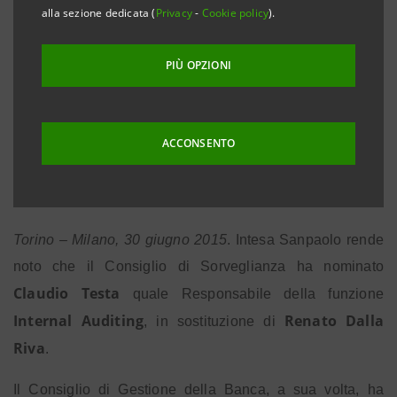
alla sezione dedicata (
Privacy
-
Cookie policy
).
DIREZIONE AMMINISTRAZIONE E FISCALE ,
GABRIELLA CAZZOLA RESPONSABILE DELL’UNITÀ
PIÙ OPZIONI
TUTELA AZIENDALE. DAVIDE ALFONSI GROUP
RISK MANAGER, PIERO BOCCASSINO CHIEF
COMPLIANCE OFFICER. CAMILLA TINARI
ACCONSENTO
RESPONSABILE DELLA TESORERIA
Torino – Milano, 30 giugno 2015
. Intesa Sanpaolo rende
noto che il Consiglio di Sorveglianza ha nominato
Claudio Testa
quale Responsabile della funzione
Internal Auditing
Renato Dalla
, in sostituzione di
Riva
.
Il Consiglio di Gestione della Banca, a sua volta, ha