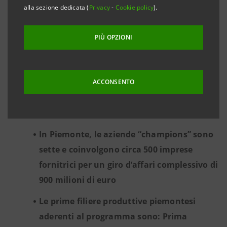
alla sezione dedicata (
Privacy
-
Cookie policy
).
PER LO SVILUPPO DI FILIERE PRODUTTIVE DI
ECCELLENZA
PIÙ OPZIONI
A livello nazionale hanno già aderito al
programma di Intesa Sanpaolo 90 imprese
capofila che coinvolgono oltre 5.000
ACCONSENTO
aziende, per un giro d’affari complessivo di
17 miliardi di euro
In Piemonte, le aziende “champions” sono
sette e coinvolgono circa 500 imprese
fornitrici per un giro d’affari complessivo di
900 milioni di euro
Le prime filiere produttive piemontesi
aderenti al programma sono: Prima