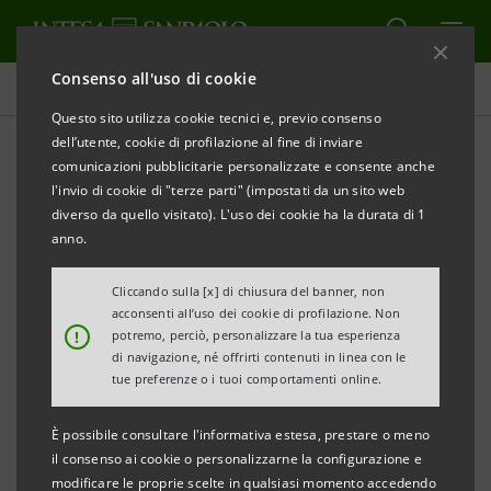
Consenso all'uso di cookie
Comunicati stampa
Questo sito utilizza cookie tecnici e, previo consenso
dell’utente, cookie di profilazione al fine di inviare
STAMPA
AGGIORNA
comunicazioni pubblicitarie personalizzate e consente anche
CONFRATERNITA VALDOBBIADENE A EXPO
l'invio di cookie di "terze parti" (impostati da un sito web
MILANO 2015
diverso da quello visitato). L'uso dei cookie ha la durata di 1
anno.
GRAZIE A “ECCO LA MIA IMPRESA” DI INTESA
Cliccando sulla [x] di chiusura del banner, non
SANPAOLO
acconsenti all’uso dei cookie di profilazione. Non
!
potremo, perciò, personalizzare la tua esperienza
400 ECCELLENZE ITALIANE SI RACCONTANO
di navigazione, né offrirti contenuti in linea con le
tue preferenze o i tuoi comportamenti online.
26 agosto,
Milano, 24 agosto 2015.
Mercoledì
all’Expo
The Waterstone
Milano 2015 nello spazio espositivo
di
È possibile consultare l'informativa estesa, prestare o meno
il consenso ai cookie o personalizzarne la configurazione e
Confraternita
Intesa Sanpaolo
appuntamento
con
la
modificare le proprie scelte in qualsiasi momento accedendo