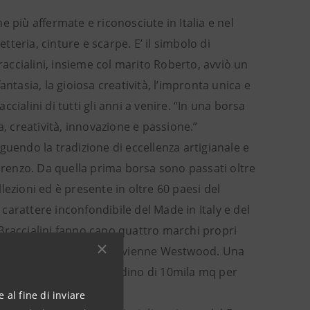
ne più affermate e riconosciute in Italia e nel
tteria, cinture e scarpe. E’ il simbolo di
ccialini, insieme col marito Roberto, avviò un
ntasia, la gioiosa creatività, l’impronta unica e
ccialini di tutti gli anni a venire. “In una borsa
a, creatività, innovazione e passione.”
uendo la tradizione di eccellenza artigianale e
Lorenzo. Da quella prima borsa sono passati oltre
llezioni ed è presente in oltre 60 paesi del
arattere inconfondibile del Made in Italy e del
Braccialini fanno capo quattro marchi propri
nza: Ducati, Gherardini, Vivienne Westwood. Una
na, uno stabilimento-giardino di 10mila mq per
zone relax, etc.
 al fine di inviare