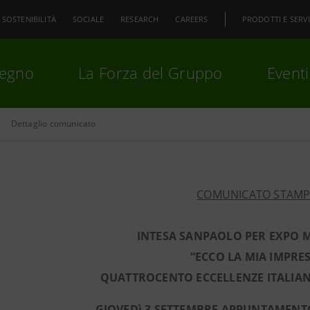
SOSTENIBILITÀ
SOCIALE
RESEARCH
CAREERS
PRODOTTI E SERVI
pegno
La Forza del Gruppo
Eventi
Dettaglio comunicato
premi
Invio
per cercare o
ESC
COMUNICATO STAM
INTESA SANPAOLO PER EXPO 
“ECCO LA MIA IMPRE
QUATTROCENTO ECCELLENZE ITALIA
GIOVEDì 3 SETTEMBRE APPUNTAMENT