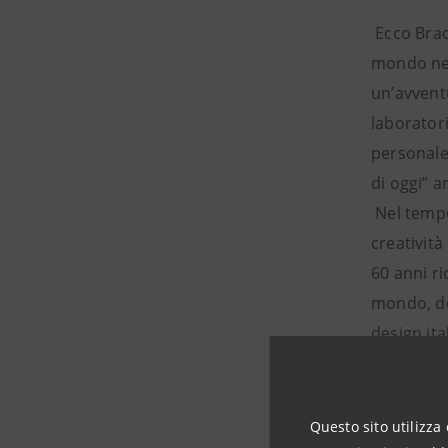
Ecco Bracc
mondo nel 
un’avvent
laboratori
personale 
di oggi” a
Nel tempo,
creatività
60 anni ri
mondo, do
design it
(Bracciali
nota a sé 
200 dipend
Questo sito utilizza 