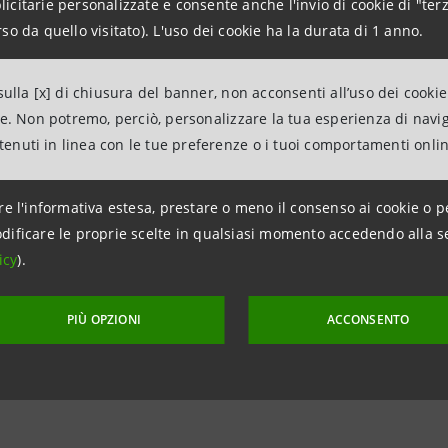
ttenzione alla eco-sostenibilità. Un edificio costruito second
citarie personalizzate e consente anche l'invio di cookie di "terz
so da quello visitato). L'uso dei cookie ha la durata di 1 anno.
cui facciata è interamente sovrastata da un giardino verti
inquinamento acustico. Vengono utilizzate fonti rinnovabil
ulla [x] di chiusura del banner, non acconsenti all’uso dei cookie
cuperata l'acqua piovana per l'alimentazione del giardino 
ne. Non potremo, perciò, personalizzare la tua esperienza di navi
ntenuti in linea con le tue preferenze o i tuoi comportamenti onli
Waterstone abbiamo sviluppato uno spazio espositivo aperto
n cui le 400 imprese ospiti possono raccontarsi, incontrare
re l'informativa estesa, prestare o meno il consenso ai cookie o p
re progetti e idee, nonché studiare nuove opportunità di 
dificare le proprie scelte in qualsiasi momento accedendo alla s
responsabile area sales e marketing di Intesa Sanpaolo – 
icy
).
decine di imprese differenti per dimensioni e settori mer
’attenzione alla sostenibilità e una storia imprenditoriale d
PIÙ OPZIONI
ACCONSENTO
l nostro spazio offre appuntamenti con la cultura e con lo 