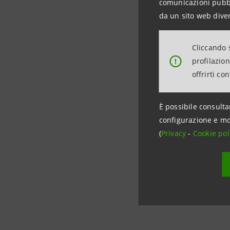
Alta è l’a
comunicazioni pubbli
da un sito web diver
Shoi e la 
riduce l'
Cliccando s
e viene re
profilazio
!
offrirti co
“Con The 
aziende, i
È possibile consulta
condivide
configurazione e mo
(
Privacy
-
Barrese, 
Cookie pol
ospitato 
qualità, l
imprese, i