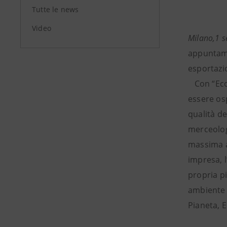
Tutte le news
Video
Milano,1 s
appuntamen
esportazio
Con “Ecco 
essere osp
qualità de
merceologi
massima at
impresa, l
propria pi
ambiente c
Pianeta, E