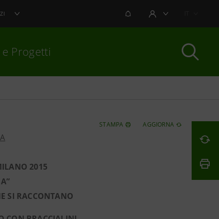
NOTIFICHE
IT
ZI
AREA UTENTE
 e Progetti
per chiudere
STAMPA
AGGIORNA
PA
MILANO 2015
SA”
NE SI RACCONTANO
O CON BRACCIALINI