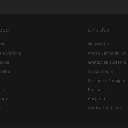
uppo
Link Utili
amo
Newsletter
r Relations
Intesa Sanpaolo On 
ance
Grattacieli sostenibi
bilità
Social media
Persone e Famiglie
ch
Business
oom
Corporate
s
Storico UBI Banca