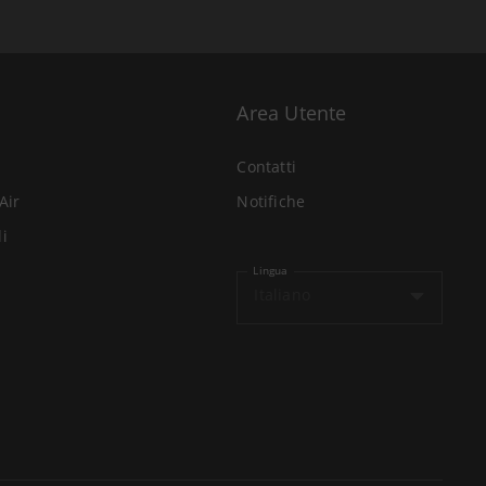
Area Utente
Contatti
Air
Notifiche
li
Lingua
Italiano