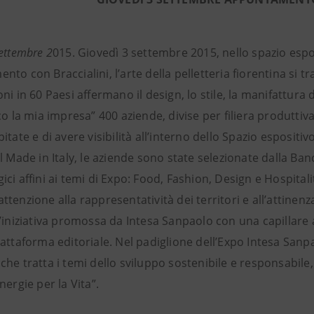
ettembre 2
015. Giovedì 3 settembre 2015, nello spazio esp
to con Braccialini, l’arte della pelletteria fiorentina si t
ni in 60 Paesi affermano il design, lo stile, la manifattura d
la mia impresa” 400 aziende, divise per filiera produttiva
itate e di avere visibilità all’interno dello Spazio esposit
l Made in Italy, le aziende sono state selezionate dalla Banc
ci affini ai temi di Expo: Food, Fashion, Design e Hospitalit
tenzione alla rappresentatività dei territori e all’attinenz
’iniziativa promossa da Intesa Sanpaolo con una capillare 
attaforma editoriale. Nel padiglione dell’Expo Intesa Sanpao
he tratta i temi dello sviluppo sostenibile e responsabile, 
nergie per la Vita”.